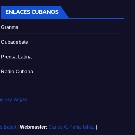
c
ENLACES CUBANOS
r
e
Granma
e
n
Cubadebate
Prensa Latina
Radio Cubana
ay Fay Vargas
is Balart
|
Webmaster:
Carlos A. Peña Tellez
|