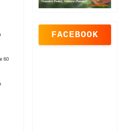
FACEBOOK
a
de 60
n