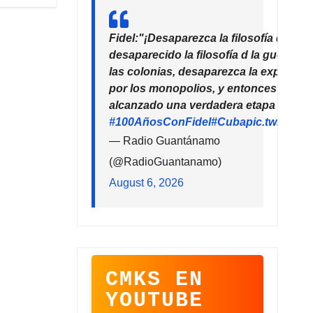
Fidel:"¡Desaparezca la filosofía del de
desaparecido la filosofía d la guerra!
las colonias, desaparezca la explotaci
por los monopolios, y entonces la hu
alcanzado una verdadera etapa de pro
#100AñosConFidel
#Cuba
pic.twitter
— Radio Guantánamo
(@RadioGuantanamo)
August 6, 2026
CMKS EN
YOUTUBE