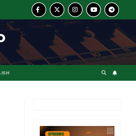
o
LISH