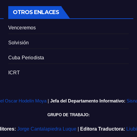
OTROS ENLACES
Venceremos
Solvisión
Cuba Periodista
ICRT
iel Oscar Hodelín Moya
|
Jefa del Departamento Informativo:
Sisn
GRUPO DE TRABAJO:
itores:
Jorge Cantalapiedra Luque
|
Editora Traductora:
Liub