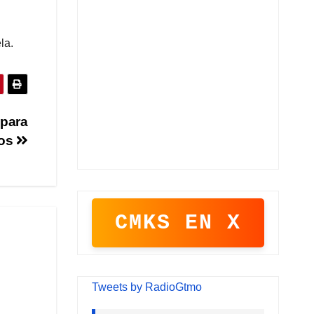
la.
 para
cos
CMKS EN X
Tweets by RadioGtmo