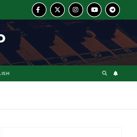
o
LISH