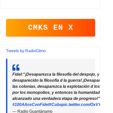
CMKS EN X
Tweets by RadioGtmo
Fidel:"¡Desaparezca la filosofía del despojo, y habrá
desaparecido la filosofía d la guerra! ¡Desaparezcan
las colonias, desaparezca la explotación d los paíse
por los monopolios, y entonces la humanidad habrá
alcanzado una verdadera etapa de progreso!"
#100AñosConFidel
#Cuba
pic.twitter.com/OxVYhzZ7
— Radio Guantánamo