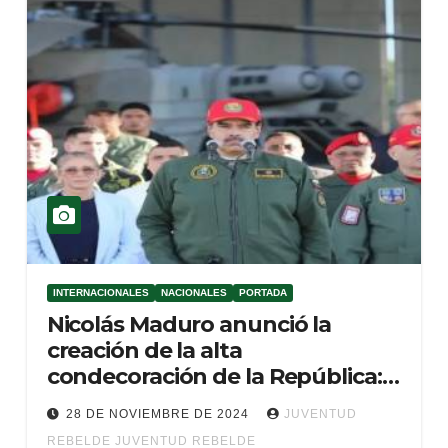
INTERNACIONALES
NACIONALES
PORTADA
Nicolás Maduro anunció la
creación de la alta
condecoración de la República:
Victoria de Ayacucho
28 DE NOVIEMBRE DE 2024
JUVENTUD
REBELDE JUVENTUD REBELDE