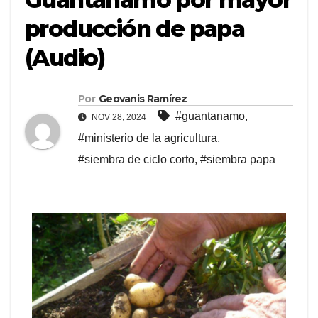
producción de papa
(Audio)
Por
Geovanis Ramírez
#guantanamo
,
NOV 28, 2024
#ministerio de la agricultura
,
#siembra de ciclo corto
,
#siembra papa