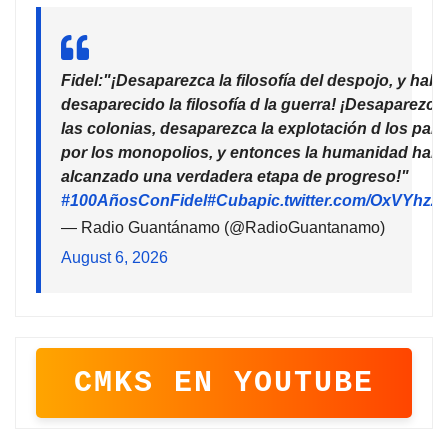
Fidel:"¡Desaparezca la filosofía del despojo, y habr
desaparecido la filosofía d la guerra! ¡Desaparezca
las colonias, desaparezca la explotación d los país
por los monopolios, y entonces la humanidad habr
alcanzado una verdadera etapa de progreso!"
#100AñosConFidel
#Cuba
pic.twitter.com/OxVYhzZ
— Radio Guantánamo (@RadioGuantanamo)
August 6, 2026
CMKS EN YOUTUBE