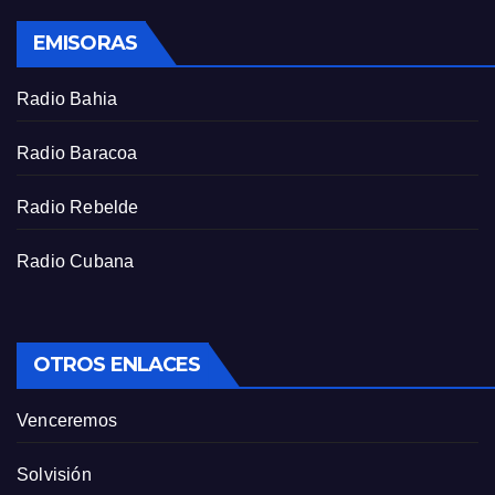
s
EMISORAS
c
r
Radio Bahia
e
e
Radio Baracoa
n
Radio Rebelde
Radio Cubana
OTROS ENLACES
Venceremos
Solvisión