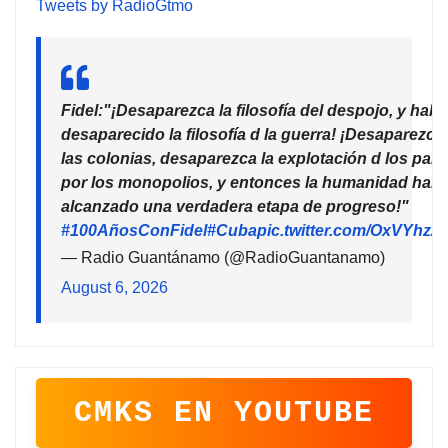
Tweets by RadioGtmo
Fidel:"¡Desaparezca la filosofía del despojo, y habr
desaparecido la filosofía d la guerra! ¡Desaparezca
las colonias, desaparezca la explotación d los país
por los monopolios, y entonces la humanidad habr
alcanzado una verdadera etapa de progreso!"
#100AñosConFidel
#Cuba
pic.twitter.com/OxVYhzZ
— Radio Guantánamo (@RadioGuantanamo)
August 6, 2026
CMKS EN YOUTUBE