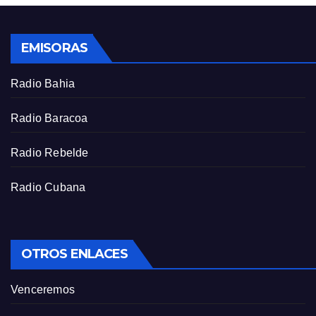
l
s
EMISORAS
c
r
Radio Bahia
e
e
Radio Baracoa
n
Radio Rebelde
Radio Cubana
OTROS ENLACES
Venceremos