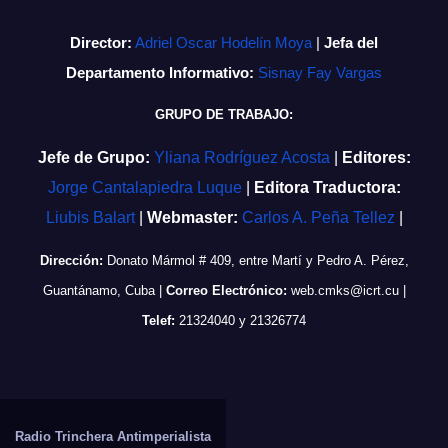
Director:
Adriel Oscar Hodelín Moya
|
Jefa del
Departamento Informativo:
Sisnay Fay Vargas
GRUPO DE TRABAJO:
Jefe de Grupo:
Yliana Rodríguez Acosta
|
Editores:
Jorge Cantalapiedra Luque
|
Editora Traductora:
Liubis Balart
|
Webmaster:
Carlos A. Peña Tellez
|
Dirección:
Donato Mármol # 409, entre Martí y Pedro A. Pérez,
Guantánamo, Cuba
|
Correo Electrónico:
web.cmks@icrt.cu
|
Telef:
21324040 y 21326774
Radio Trinchera Antimperialista