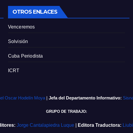
OTROS ENLACES
Venceremos
Solvisión
Cuba Periodista
ICRT
iel Oscar Hodelín Moya
|
Jefa del Departamento Informativo:
Sisn
GRUPO DE TRABAJO:
itores:
Jorge Cantalapiedra Luque
|
Editora Traductora:
Liub