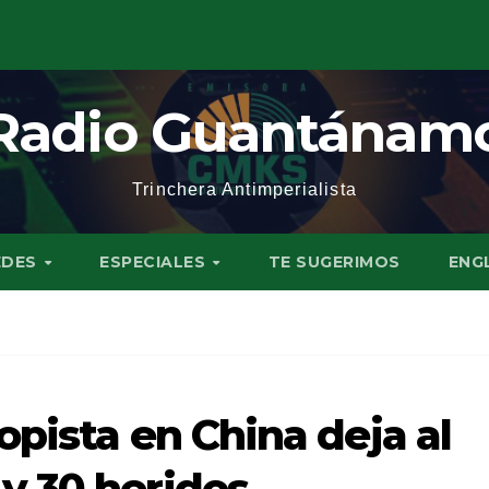
Radio Guantánam
Trinchera Antimperialista
EDES
ESPECIALES
TE SUGERIMOS
ENG
pista en China deja al
y 30 heridos