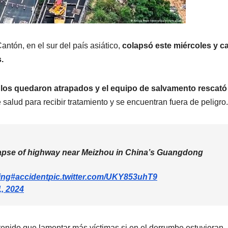
antón, en el sur del país asiático,
colapsó este miércoles y c
.
ulos quedaron atrapados y el equipo de salvamento rescató
 salud para recibir tratamiento y se encuentran fuera de peligro.
collapse of highway near Meizhou in China’s Guangdong
ing
#accident
pic.twitter.com/UKY853uhT9
, 2024
tenido que lamentar más víctimas si en el derrumbe estuvieran