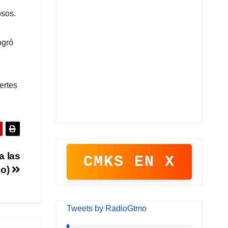
osos.
ogró
ertes
a las
CMKS EN X
eo)
Tweets by RadioGtmo