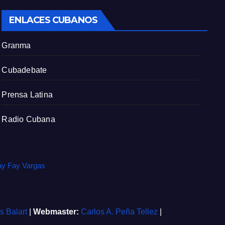
ENLACES CUBANOS
Granma
Cubadebate
Prensa Latina
Radio Cubana
ay Fay Vargas
is Balart
|
Webmaster:
Carlos A. Peña Tellez
|