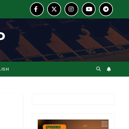
o
LISH