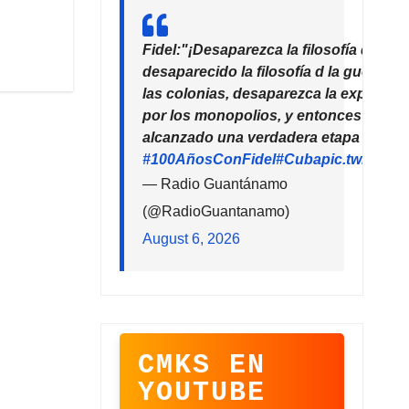
Fidel:"¡Desaparezca la filosofía del de
desaparecido la filosofía d la guerra!
las colonias, desaparezca la explotaci
por los monopolios, y entonces la hu
alcanzado una verdadera etapa de pro
#100AñosConFidel
#Cuba
pic.twitter
— Radio Guantánamo
(@RadioGuantanamo)
August 6, 2026
CMKS EN
YOUTUBE