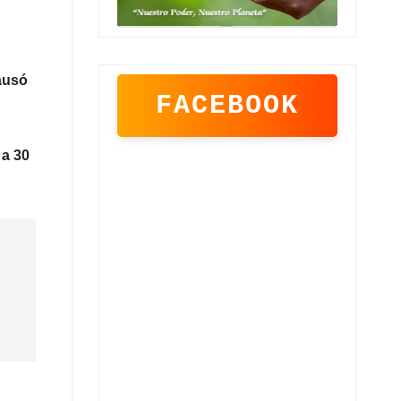
ausó
FACEBOOK
 a 30