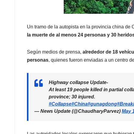
Un tramo de la autopista en la provincia china de C
la muerte de al menos 24 personas y 30 heridos
Según medios de prensa,
alrededor de 18 vehíc
personas
, quienes fueron enviadas a un centro de
Highway collapse Update-
At least 19 people killed in partial 
province; 30 injured.
#Collapse
#China
#gunagdong
#Break
— News Update (@ChaudharyParvez)
May 1
Las autoridades locales expresaron que hubieran 