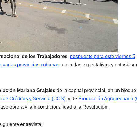
rnacional de los Trabajadores
,
pospuesto para este viernes 5
 a varias provincias cubanas
, crece las expectativas y entusias
olución Mariana Grajales
de la capital provincial, en un bloque
 de Créditos y Servicio (CCS)
, y de
Producción Agropecuaria 
lase obrera y la incondicionalidad a la Revolución.
iguiente entrevista: