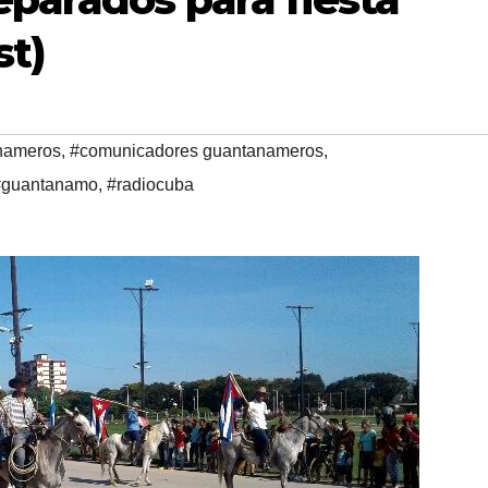
st)
nameros
,
#comunicadores guantanameros
,
#guantanamo
,
#radiocuba