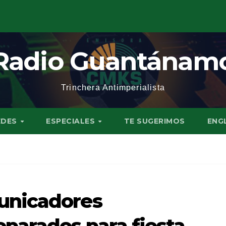
Radio Guantánam
Trinchera Antimperialista
EDES
ESPECIALES
TE SUGERIMOS
ENG
unicadores
parados para fiesta