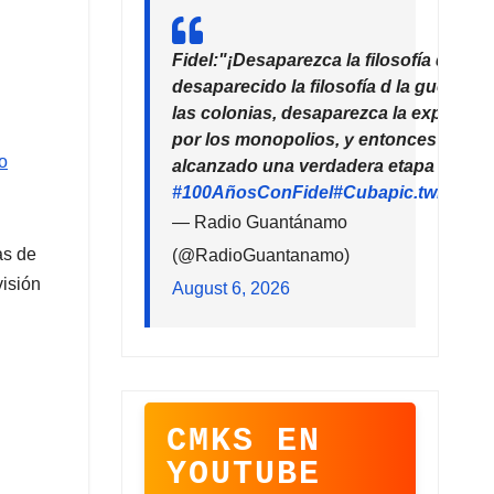
Fidel:"¡Desaparezca la filosofía del de
desaparecido la filosofía d la guerra!
las colonias, desaparezca la explotaci
por los monopolios, y entonces la hu
o
alcanzado una verdadera etapa de pro
#100AñosConFidel
#Cuba
pic.twitter
— Radio Guantánamo
as de
(@RadioGuantanamo)
visión
August 6, 2026
CMKS EN
YOUTUBE