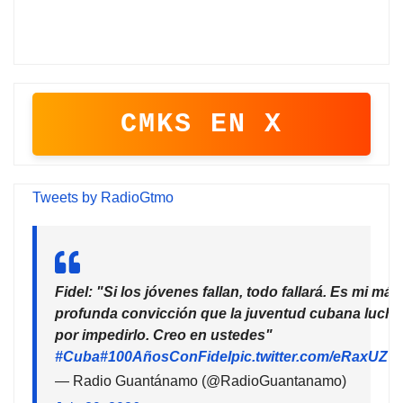
CMKS EN X
Tweets by RadioGtmo
Fidel: "Si los jóvenes fallan, todo fallará. Es mi más
profunda convicción que la juventud cubana lucha
por impedirlo. Creo en ustedes"
#Cuba
#100AñosConFidel
pic.twitter.com/eRaxUZ7
— Radio Guantánamo (@RadioGuantanamo)