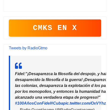
CMKS EN X
Tweets by RadioGtmo
Fidel:"¡Desaparezca la filosofía del despojo, y habr
desaparecido la filosofía d la guerra! ¡Desaparezca
las colonias, desaparezca la explotación d los país
por los monopolios, y entonces la humanidad habr
alcanzado una verdadera etapa de progreso!"
#100AñosConFidel
#Cuba
pic.twitter.com/OxVYhzZ
— Radio Guantánamo (@RadioGuantanamo)