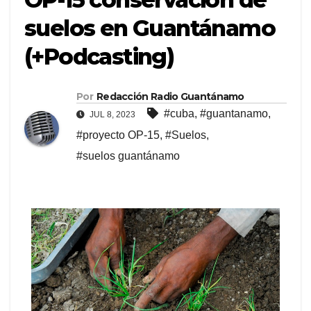
suelos en Guantánamo
(+Podcasting)
Por
Redacción Radio Guantánamo
#cuba
,
#guantanamo
,
JUL 8, 2023
#proyecto OP-15
,
#Suelos
,
#suelos guantánamo