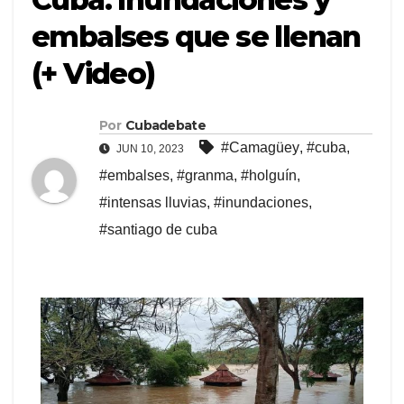
embalses que se llenan
(+ Video)
Por
Cubadebate
#Camagüey
,
#cuba
,
JUN 10, 2023
#embalses
,
#granma
,
#holguín
,
#intensas lluvias
,
#inundaciones
,
#santiago de cuba