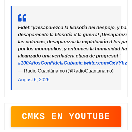
Fidel:"¡Desaparezca la filosofía del despojo, y habr
desaparecido la filosofía d la guerra! ¡Desaparezca
las colonias, desaparezca la explotación d los país
por los monopolios, y entonces la humanidad habr
alcanzado una verdadera etapa de progreso!"
#100AñosConFidel
#Cuba
pic.twitter.com/OxVYhzZ
— Radio Guantánamo (@RadioGuantanamo)
August 6, 2026
CMKS EN YOUTUBE