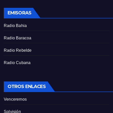
l
s
EMISORAS
c
r
Radio Bahia
e
e
Radio Baracoa
n
Radio Rebelde
Radio Cubana
OTROS ENLACES
Venceremos
Solvisión