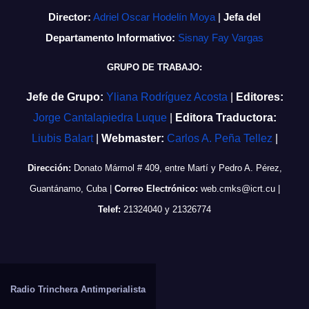
Director:
Adriel Oscar Hodelín Moya
|
Jefa del
Departamento Informativo:
Sisnay Fay Vargas
GRUPO DE TRABAJO:
Jefe de Grupo:
Yliana Rodríguez Acosta
|
Editores:
Jorge Cantalapiedra Luque
|
Editora Traductora:
Liubis Balart
|
Webmaster:
Carlos A. Peña Tellez
|
Dirección:
Donato Mármol # 409, entre Martí y Pedro A. Pérez,
Guantánamo, Cuba
|
Correo Electrónico:
web.cmks@icrt.cu
|
Telef:
21324040 y 21326774
Radio Trinchera Antimperialista