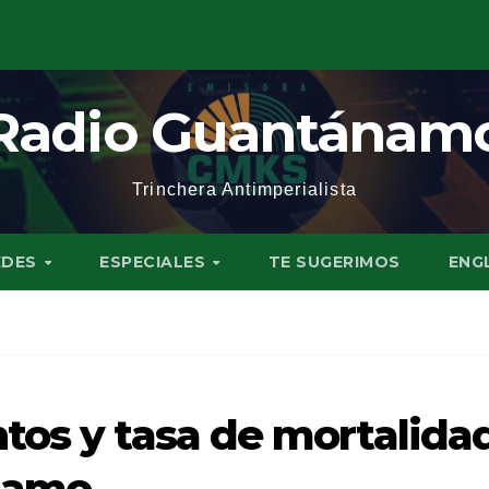
Radio Guantánam
Trinchera Antimperialista
EDES
ESPECIALES
TE SUGERIMOS
ENG
tos y tasa de mortalida
ánamo