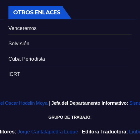
OTROS ENLACES
Venceremos
Solvisión
Cuba Periodista
ICRT
iel Oscar Hodelín Moya
|
Jefa del Departamento Informativo:
Sisn
GRUPO DE TRABAJO:
itores:
Jorge Cantalapiedra Luque
|
Editora Traductora:
Liub