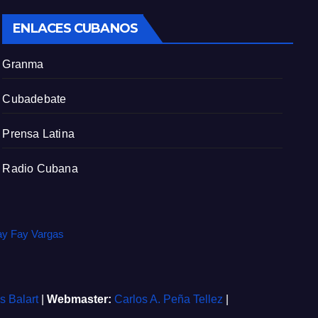
c
ENLACES CUBANOS
r
e
Granma
e
n
Cubadebate
Prensa Latina
Radio Cubana
ay Fay Vargas
is Balart
|
Webmaster:
Carlos A. Peña Tellez
|