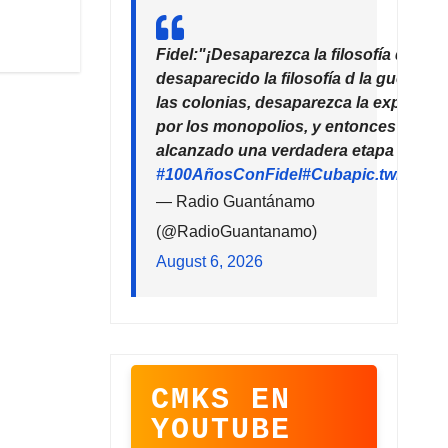
Fidel:"¡Desaparezca la filosofía del de
desaparecido la filosofía d la guerra!
las colonias, desaparezca la explotaci
por los monopolios, y entonces la hu
alcanzado una verdadera etapa de pro
#100AñosConFidel
#Cuba
pic.twitter
— Radio Guantánamo
(@RadioGuantanamo)
August 6, 2026
CMKS EN
YOUTUBE