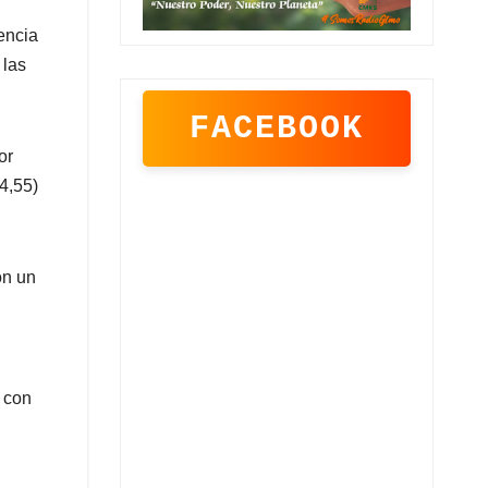
encia
 las
FACEBOOK
or
4,55)
on un
e con