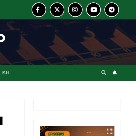
o
LISH
d