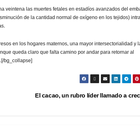
a veintena las muertes fetales en estadíos avanzados del emb
disminución de la cantidad normal de oxígeno en los tejidos) intr
as.
resos en los hogares maternos, una mayor intersectorialidad y l
que queda claro que falta camino por andar para retornar al
.[/bg_collapse]
El cacao, un rubro líder llamado a cre