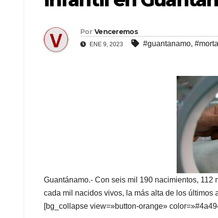
Por
Venceremos
#guantanamo
,
#mortal
ENE 9, 2023
Guantánamo.- Con seis mil 190 nacimientos, 112 má
cada mil nacidos vivos, la más alta de los últimos 
[bg_collapse view=»button-orange» color=»#4a4