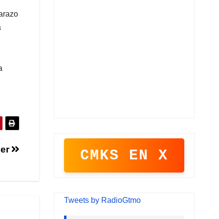
arazo
a
a
cer
CMKS EN X
Tweets by RadioGtmo