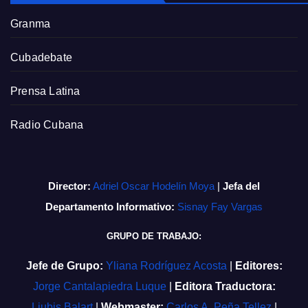
Granma
Cubadebate
Prensa Latina
Radio Cubana
Director:
Adriel Oscar Hodelín Moya
|
Jefa del
Departamento Informativo:
Sisnay Fay Vargas
GRUPO DE TRABAJO:
Jefe de Grupo:
Yliana Rodríguez Acosta
|
Editores:
Jorge Cantalapiedra Luque
|
Editora Traductora:
Liubis Balart
|
Webmaster:
Carlos A. Peña Tellez
|