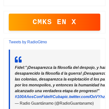
CMKS EN X
Tweets by RadioGtmo
Fidel:"¡Desaparezca la filosofía del despojo, y habr
desaparecido la filosofía d la guerra! ¡Desaparezca
las colonias, desaparezca la explotación d los país
por los monopolios, y entonces la humanidad habr
alcanzado una verdadera etapa de progreso!"
#100AñosConFidel
#Cuba
pic.twitter.com/OxVYhzZ
— Radio Guantánamo (@RadioGuantanamo)