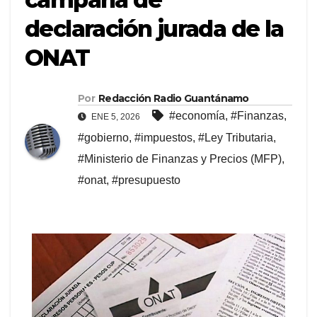
declaración jurada de la
ONAT
Por
Redacción Radio Guantánamo
#economía
,
#Finanzas
,
ENE 5, 2026
#gobierno
,
#impuestos
,
#Ley Tributaria
,
#Ministerio de Finanzas y Precios (MFP)
,
#onat
,
#presupuesto