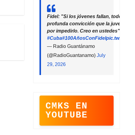
Fidel: "Si los jóvenes fallan, todo falla
profunda convicción que la juventud 
por impedirlo. Creo en ustedes"
#Cuba
#100AñosConFidel
pic.twitter
— Radio Guantánamo
(@RadioGuantanamo)
July
29, 2026
CMKS EN
YOUTUBE