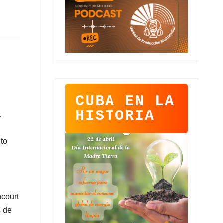
CUBA EN LA
HISTORIA
a
nto
ncourt
s de