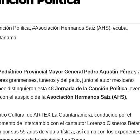
ción Política
,
#Asociación Hermanos Saíz (AHS)
,
#cuba
,
tanamo
Pediátrico Provincial Mayor General Pedro Agustín Pérez
y 
res granmenses, tuneros y del patio, junto al autor mexicano
pec distinguieron esta 48
Jornada de la Canción Política
, eve
on el auspicio de la
Asociación Hermanos Saíz (AHS)
.
entro Cultural de ARTEX La Guantanamera, conducido por el
mento de intercambio con el cantautor Lorenzo Cisneros Beta
o por sus 55 años de vida artística, así como con los exponente