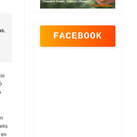
as,
FACEBOOK
cio
ó
o
en
elis
 en