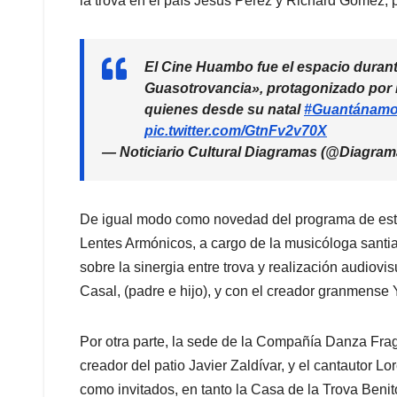
la trova en el país Jesús Pérez y Richard Gómez, 
El Cine Huambo fue el espacio durante
Guasotrovancia», protagonizado por 
quienes desde su natal
#Guantánam
pic.twitter.com/GtnFv2v70X
— Noticiario Cultural Diagramas (@Diagr
De igual modo como novedad del programa de esta 
Lentes Armónicos, a cargo de la musicóloga santia
sobre la sinergia entre trova y realización audio
Casal, (padre e hijo), y con el creador granmense
Por otra parte, la sede de la Compañía Danza Frag
creador del patio Javier Zaldívar, y el cantautor
como invitados, en tanto la Casa de la Trova Beni