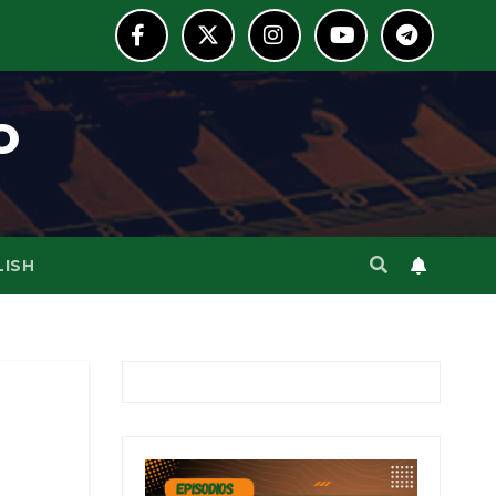
o
LISH