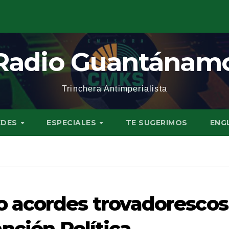
Radio Guantánam
Trinchera Antimperialista
EDES
ESPECIALES
TE SUGERIMOS
ENG
 acordes trovadorescos
nción Política