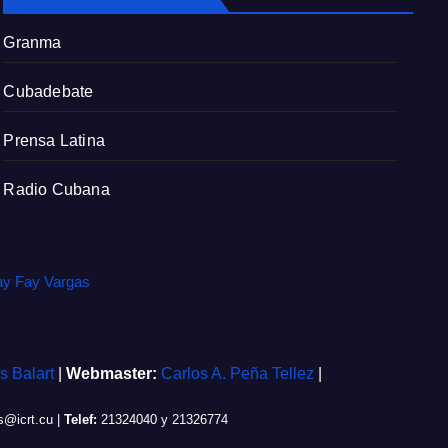
r
e
Granma
e
n
Cubadebate
Prensa Latina
Radio Cubana
ay Fay Vargas
is Balart
|
Webmaster:
Carlos A. Peña Tellez
|
@icrt.cu
|
Telef:
21324040 y 21326774