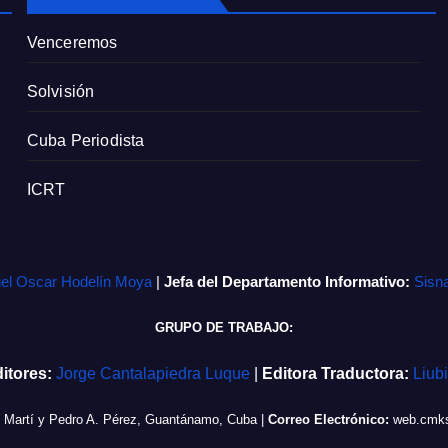
Venceremos
Solvisión
Cuba Periodista
ICRT
iel Oscar Hodelín Moya
|
Jefa del Departamento Informativo:
Sisn
GRUPO DE TRABAJO:
itores:
Jorge Cantalapiedra Luque
|
Editora Traductora:
Liub
e Martí y Pedro A. Pérez, Guantánamo, Cuba
|
Correo Electrónico:
web.cmks