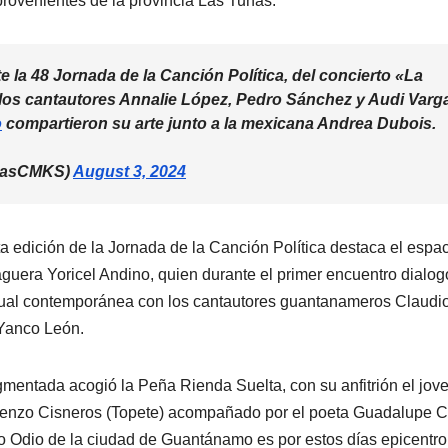
provenientes de la provincia Las Tunas.
 la 48 Jornada de la Canción Política, del concierto «La
los cantautores Annalie López, Pedro Sánchez y Audi Varg
o
compartieron su arte junto a la mexicana Andrea Dubois.
amasCMKS)
August 3, 2024
edición de la Jornada de la Canción Política destaca el espa
guera Yoricel Andino, quien durante el primer encuentro dialog
visual contemporánea con los cantautores guantanameros Claudi
 Yanco León.
mentada acogió la Peña Rienda Suelta, con su anfitrión el jov
 Lorenzo Cisneros (Topete) acompañado por el poeta Guadalupe C
to Odio de la ciudad de Guantánamo es por estos días epicentro