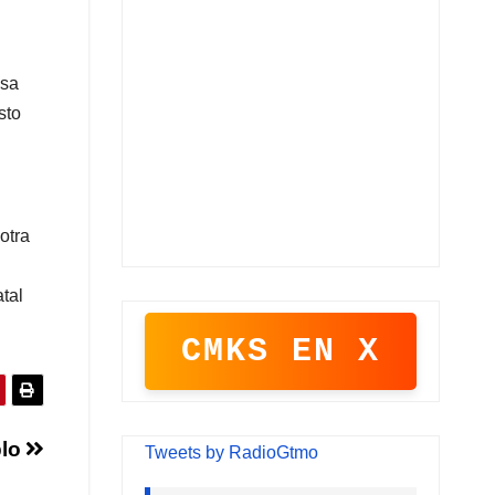
usa
sto
otra
tal
CMKS EN X
blo
Tweets by RadioGtmo