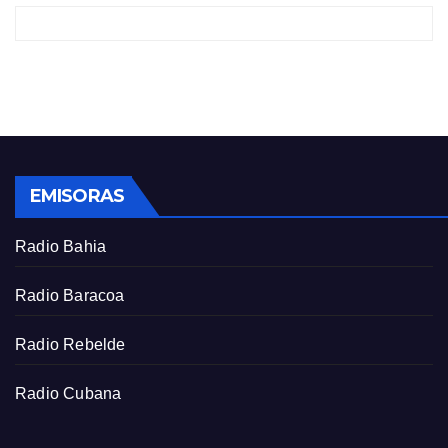
y
e
t
e
i
r
n
f
g
u
s
l
l
s
EMISORAS
c
r
Radio Bahia
e
e
Radio Baracoa
n
Radio Rebelde
Radio Cubana