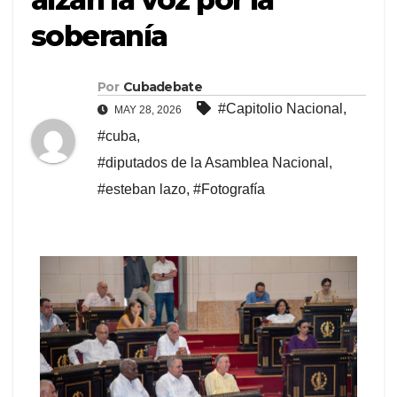
soberanía
Por
Cubadebate
#Capitolio Nacional
,
MAY 28, 2026
#cuba
,
#diputados de la Asamblea Nacional
,
#esteban lazo
,
#Fotografía