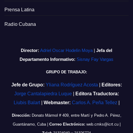
Prensa Latina
Radio Cubana
Director:
Adriel Oscar Hodelín Moya
|
Jefa del
Departamento Informativo:
Sisnay Fay Vargas
GRUPO DE TRABAJO:
Jefe de Grupo:
Yliana Rodríguez Acosta
|
Editores:
Jorge Cantalapiedra Luque
|
Editora Traductora:
Liubis Balart
|
Webmaster:
Carlos A. Peña Tellez
|
Dirección:
Donato Mármol # 409, entre Martí y Pedro A. Pérez,
Guantánamo, Cuba
|
Correo Electrónico:
web.cmks@icrt.cu
|