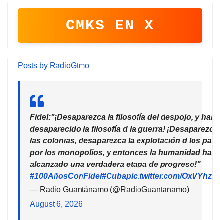
CMKS EN X
Posts by RadioGtmo
Fidel:"¡Desaparezca la filosofía del despojo, y habr
desaparecido la filosofía d la guerra! ¡Desaparezca
las colonias, desaparezca la explotación d los país
por los monopolios, y entonces la humanidad habr
alcanzado una verdadera etapa de progreso!"
#100AñosConFidel
#Cuba
pic.twitter.com/OxVYhzZ
— Radio Guantánamo (@RadioGuantanamo)
August 6, 2026