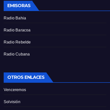
s
EMISORAS
c
r
Radio Bahia
e
e
Radio Baracoa
n
Radio Rebelde
Radio Cubana
OTROS ENLACES
Venceremos
Solvisión