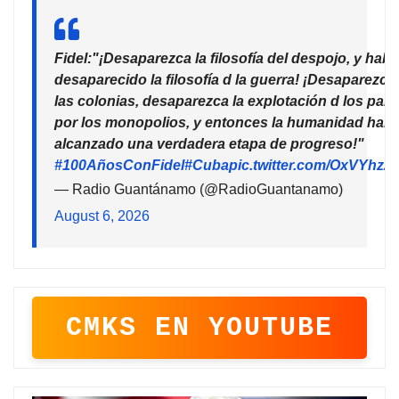
Fidel:"¡Desaparezca la filosofía del despojo, y habr
desaparecido la filosofía d la guerra! ¡Desaparezca
las colonias, desaparezca la explotación d los país
por los monopolios, y entonces la humanidad habr
alcanzado una verdadera etapa de progreso!"
#100AñosConFidel
#Cuba
pic.twitter.com/OxVYhzZ
— Radio Guantánamo (@RadioGuantanamo)
August 6, 2026
CMKS EN YOUTUBE