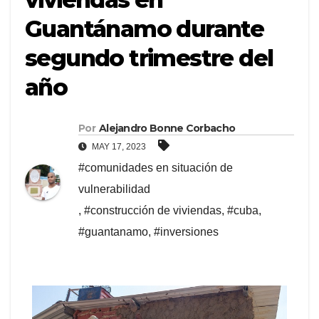
Guantánamo durante
segundo trimestre del
año
Por
Alejandro Bonne Corbacho
MAY 17, 2023
#comunidades en situación de
vulnerabilidad
,
#construcción de viviendas
,
#cuba
,
#guantanamo
,
#inversiones