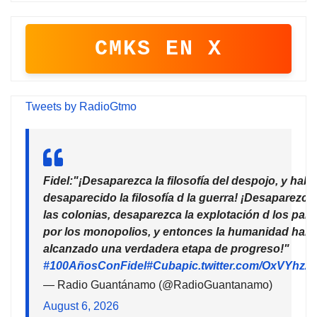
CMKS EN X
Tweets by RadioGtmo
Fidel:"¡Desaparezca la filosofía del despojo, y habr
desaparecido la filosofía d la guerra! ¡Desaparezca
las colonias, desaparezca la explotación d los país
por los monopolios, y entonces la humanidad habr
alcanzado una verdadera etapa de progreso!"
#100AñosConFidel
#Cuba
pic.twitter.com/OxVYhzZ
— Radio Guantánamo (@RadioGuantanamo)
August 6, 2026