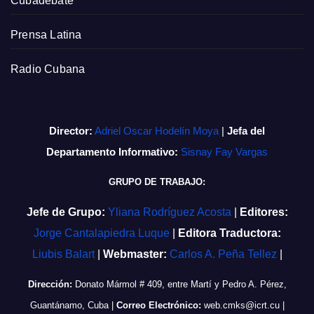
Cubadebate
Prensa Latina
Radio Cubana
Director:
Adriel Oscar Hodelín Moya
|
Jefa del
Departamento Informativo:
Sisnay Fay Vargas
GRUPO DE TRABAJO:
Jefe de Grupo:
Yliana Rodríguez Acosta
|
Editores:
Jorge Cantalapiedra Luque
|
Editora Traductora:
Liubis Balart
|
Webmaster:
Carlos A. Peña Tellez
|
Dirección:
Donato Mármol # 409, entre Martí y Pedro A. Pérez,
Guantánamo, Cuba
|
Correo Electrónico:
web.cmks@icrt.cu
|