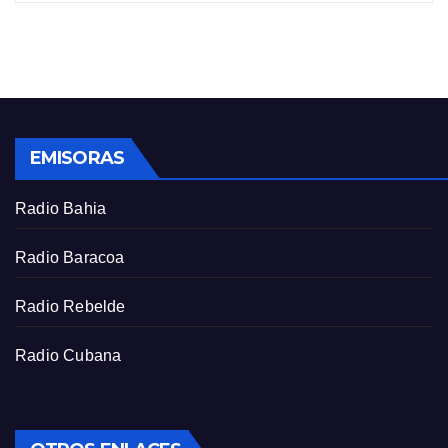
i
r
n
f
g
u
s
l
l
s
EMISORAS
c
r
Radio Bahia
e
e
Radio Baracoa
n
Radio Rebelde
Radio Cubana