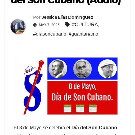
Por
Jessica Elías Dominguez
#CULTURA
,
MAY 7, 2026
#diasoncubano
,
#guantanamo
El 8 de Mayo se celebra el
Día del Son Cubano
,