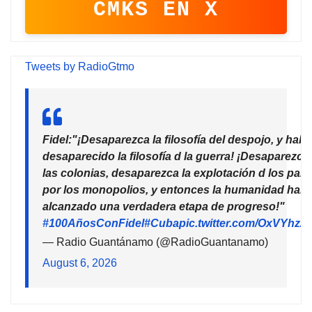
CMKS EN X
Tweets by RadioGtmo
Fidel:"¡Desaparezca la filosofía del despojo, y habr
desaparecido la filosofía d la guerra! ¡Desaparezca
las colonias, desaparezca la explotación d los país
por los monopolios, y entonces la humanidad habr
alcanzado una verdadera etapa de progreso!"
#100AñosConFidel
#Cuba
pic.twitter.com/OxVYhzZ
— Radio Guantánamo (@RadioGuantanamo)
August 6, 2026