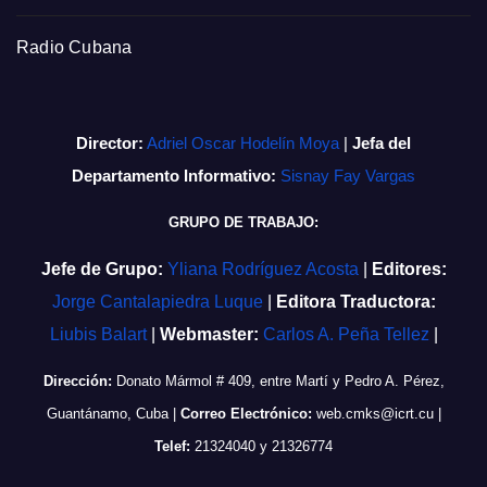
Radio Cubana
Director:
Adriel Oscar Hodelín Moya
|
Jefa del
Departamento Informativo:
Sisnay Fay Vargas
GRUPO DE TRABAJO:
Jefe de Grupo:
Yliana Rodríguez Acosta
|
Editores:
Jorge Cantalapiedra Luque
|
Editora Traductora:
Liubis Balart
|
Webmaster:
Carlos A. Peña Tellez
|
Dirección:
Donato Mármol # 409, entre Martí y Pedro A. Pérez,
Guantánamo, Cuba
|
Correo Electrónico:
web.cmks@icrt.cu
|
Telef:
21324040 y 21326774