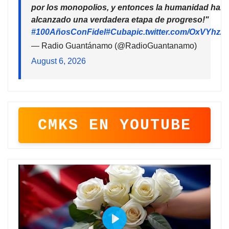
por los monopolios, y entonces la humanidad habr
alcanzado una verdadera etapa de progreso!"
#100AñosConFidel
#Cuba
pic.twitter.com/OxVYhzZ
— Radio Guantánamo (@RadioGuantanamo)
August 6, 2026
CMKS EN YOUTUBE