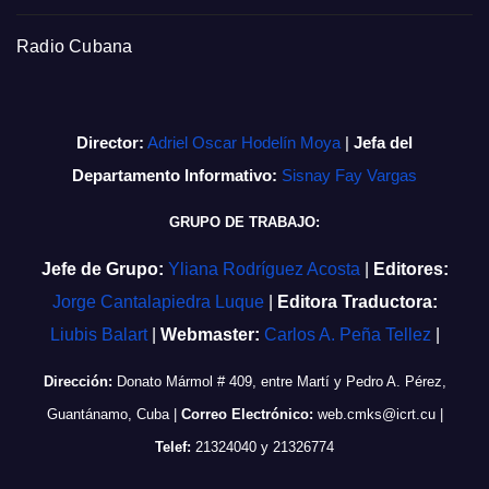
Radio Cubana
Director:
Adriel Oscar Hodelín Moya
|
Jefa del
Departamento Informativo:
Sisnay Fay Vargas
GRUPO DE TRABAJO:
Jefe de Grupo:
Yliana Rodríguez Acosta
|
Editores:
Jorge Cantalapiedra Luque
|
Editora Traductora:
Liubis Balart
|
Webmaster:
Carlos A. Peña Tellez
|
Dirección:
Donato Mármol # 409, entre Martí y Pedro A. Pérez,
Guantánamo, Cuba
|
Correo Electrónico:
web.cmks@icrt.cu
|
Telef:
21324040 y 21326774