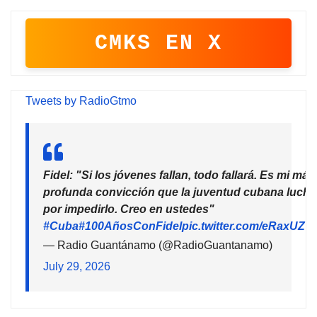
CMKS EN X
Tweets by RadioGtmo
Fidel: "Si los jóvenes fallan, todo fallará. Es mi más
profunda convicción que la juventud cubana lucha
por impedirlo. Creo en ustedes"
#Cuba
#100AñosConFidel
pic.twitter.com/eRaxUZ7
— Radio Guantánamo (@RadioGuantanamo)
July 29, 2026