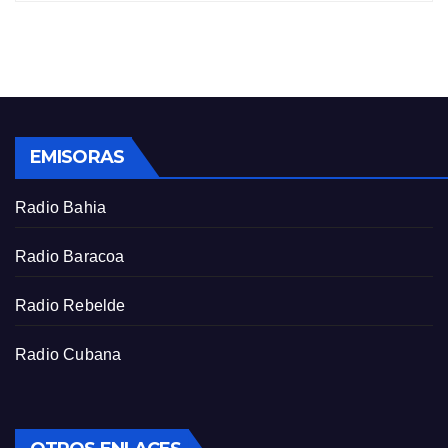
i
r
n
f
g
u
s
l
l
s
EMISORAS
c
r
Radio Bahia
e
e
Radio Baracoa
n
Radio Rebelde
Radio Cubana