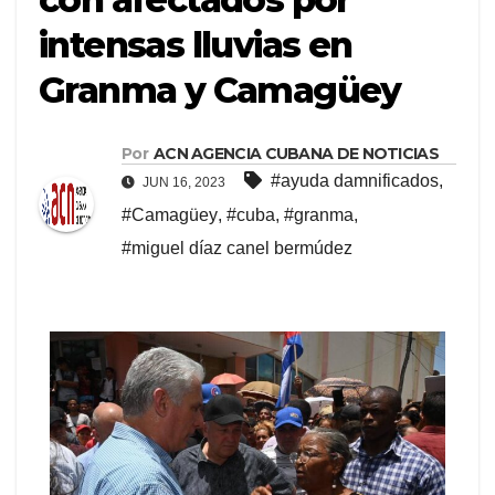
intensas lluvias en
Granma y Camagüey
Por
ACN AGENCIA CUBANA DE NOTICIAS
#ayuda damnificados
,
JUN 16, 2023
#Camagüey
,
#cuba
,
#granma
,
#miguel díaz canel bermúdez