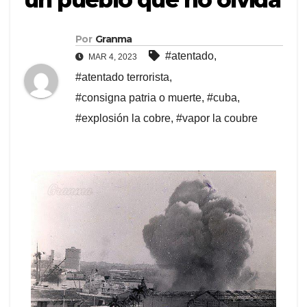
Por
Granma
#atentado
,
MAR 4, 2023
#atentado terrorista
,
#consigna patria o muerte
,
#cuba
,
#explosión la cobre
,
#vapor la coubre