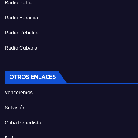
Radio Bahia
e
e
Radio Baracoa
n
Radio Rebelde
Radio Cubana
OTROS ENLACES
Venceremos
Solvisión
Cuba Periodista
ICRT