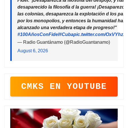
Fidel:"¡Desaparezca la filosofía del despojo, y habr
desaparecido la filosofía d la guerra! ¡Desaparezca
las colonias, desaparezca la explotación d los país
por los monopolios, y entonces la humanidad habr
alcanzado una verdadera etapa de progreso!"
#100AñosConFidel
#Cuba
pic.twitter.com/OxVYhzZ
— Radio Guantánamo (@RadioGuantanamo)
August 6, 2026
CMKS EN YOUTUBE