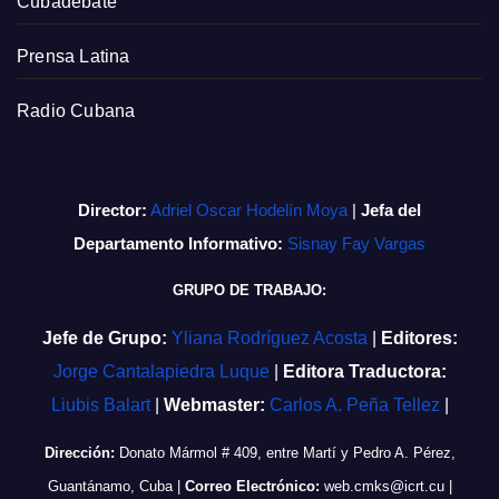
Cubadebate
Prensa Latina
Radio Cubana
Director:
Adriel Oscar Hodelín Moya
|
Jefa del
Departamento Informativo:
Sisnay Fay Vargas
GRUPO DE TRABAJO:
Jefe de Grupo:
Yliana Rodríguez Acosta
|
Editores:
Jorge Cantalapiedra Luque
|
Editora Traductora:
Liubis Balart
|
Webmaster:
Carlos A. Peña Tellez
|
Dirección:
Donato Mármol # 409, entre Martí y Pedro A. Pérez,
Guantánamo, Cuba
|
Correo Electrónico:
web.cmks@icrt.cu
|