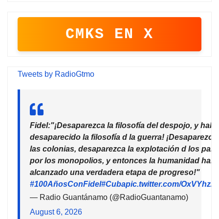
CMKS EN X
Tweets by RadioGtmo
Fidel:"¡Desaparezca la filosofía del despojo, y habr
desaparecido la filosofía d la guerra! ¡Desaparezca
las colonias, desaparezca la explotación d los país
por los monopolios, y entonces la humanidad habr
alcanzado una verdadera etapa de progreso!"
#100AñosConFidel
#Cuba
pic.twitter.com/OxVYhzZ
— Radio Guantánamo (@RadioGuantanamo)
August 6, 2026