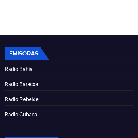
i
r
n
f
g
u
s
l
l
s
EMISORAS
c
r
Radio Bahia
e
e
Radio Baracoa
n
Radio Rebelde
Radio Cubana