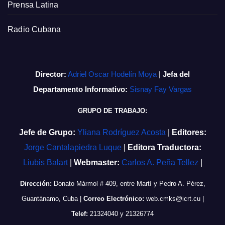
Prensa Latina
Radio Cubana
Director:
Adriel Oscar Hodelín Moya
|
Jefa del
Departamento Informativo:
Sisnay Fay Vargas
GRUPO DE TRABAJO:
Jefe de Grupo:
Yliana Rodríguez Acosta
|
Editores:
Jorge Cantalapiedra Luque
|
Editora Traductora:
Liubis Balart
|
Webmaster:
Carlos A. Peña Tellez
|
Dirección:
Donato Mármol # 409, entre Martí y Pedro A. Pérez,
Guantánamo, Cuba
|
Correo Electrónico:
web.cmks@icrt.cu
|
Telef:
21324040 y 21326774