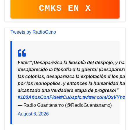
CMKS EN X
Tweets by RadioGtmo
Fidel:"¡Desaparezca la filosofía del despojo, y habr
desaparecido la filosofía d la guerra! ¡Desaparezca
las colonias, desaparezca la explotación d los país
por los monopolios, y entonces la humanidad habr
alcanzado una verdadera etapa de progreso!"
#100AñosConFidel
#Cuba
pic.twitter.com/OxVYhzZ
— Radio Guantánamo (@RadioGuantanamo)
August 6, 2026