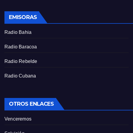
l
s
EMISORAS
c
r
Radio Bahia
e
e
Radio Baracoa
n
Radio Rebelde
Radio Cubana
OTROS ENLACES
Venceremos