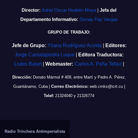
Director:
Adriel Oscar Hodelín Moya
|
Jefa del
Departamento Informativo:
Sisnay Fay Vargas
GRUPO DE TRABAJO:
Jefe de Grupo:
Yliana Rodríguez Acosta
|
Editores:
Jorge Cantalapiedra Luque
|
Editora Traductora:
Liubis Balart
|
Webmaster:
Carlos A. Peña Tellez
|
Dirección:
Donato Mármol # 409, entre Martí y Pedro A. Pérez,
Guantánamo, Cuba
|
Correo Electrónico:
web.cmks@icrt.cu
|
Telef:
21324040 y 21326774
Radio Trinchera Antimperialista