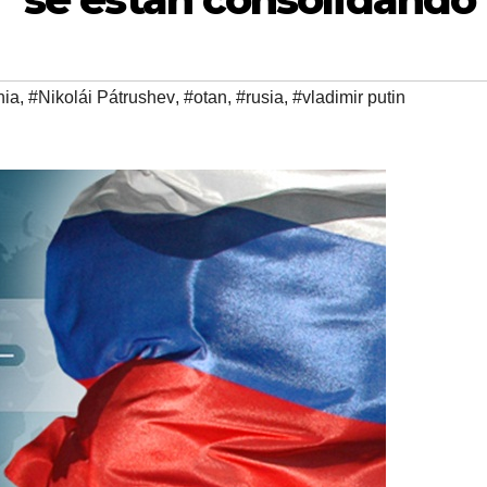
nia
,
#Nikolái Pátrushev
,
#otan
,
#rusia
,
#vladimir putin