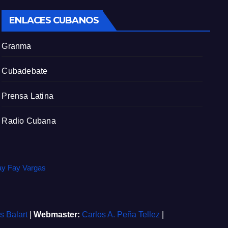
c
ENLACES CUBANOS
r
e
Granma
e
n
Cubadebate
Prensa Latina
Radio Cubana
ay Fay Vargas
is Balart
|
Webmaster:
Carlos A. Peña Tellez
|