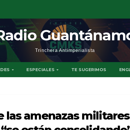
Radio Guantánam
Trinchera Antimperialista
EDES
ESPECIALES
TE SUGERIMOS
ENG
 las amenazas militares
 “se están consolidando