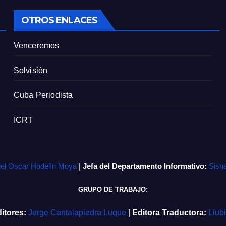
OTROS ENLACES
Venceremos
Solvisión
Cuba Periodista
ICRT
iel Oscar Hodelín Moya
|
Jefa del Departamento Informativo:
Sisn
GRUPO DE TRABAJO:
itores:
Jorge Cantalapiedra Luque
|
Editora Traductora:
Liub