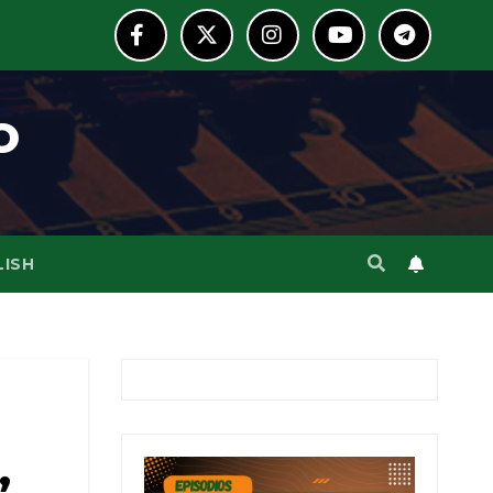
o
LISH
”