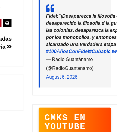
.
Fidel:"¡Desaparezca la filosofía del de
desaparecido la filosofía d la guerra!
las colonias, desaparezca la explotaci
por los monopolios, y entonces la hu
nadas
alcanzado una verdadera etapa de pro
cia
#100AñosConFidel
#Cuba
pic.twitter
— Radio Guantánamo
(@RadioGuantanamo)
August 6, 2026
CMKS EN
YOUTUBE