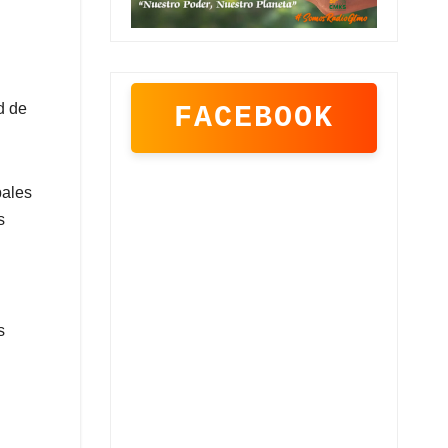
d de
FACEBOOK
bales
s
s