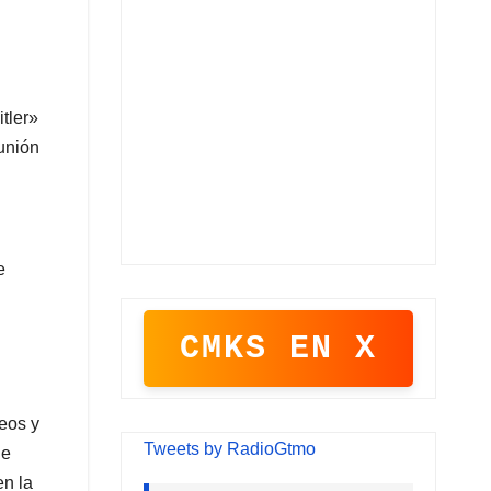
tler»
eunión
e
CMKS EN X
eos y
Tweets by RadioGtmo
de
en la