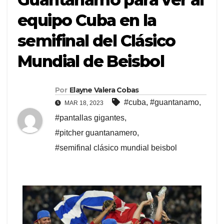
equipo Cuba en la
semifinal del Clásico
Mundial de Beisbol
Por
Elayne Valera Cobas
#cuba
,
#guantanamo
,
MAR 18, 2023
#pantallas gigantes
,
#pitcher guantanamero
,
#semifinal clásico mundial beisbol