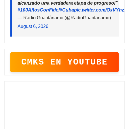
alcanzado una verdadera etapa de progreso!"
#100AñosConFidel
#Cuba
pic.twitter.com/OxVYhzZ
— Radio Guantánamo (@RadioGuantanamo)
August 6, 2026
CMKS EN YOUTUBE