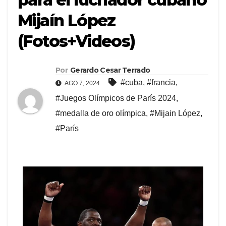
Mijaín López
(Fotos+Videos)
Por
Gerardo Cesar Terrado
#cuba
,
#francia
,
AGO 7, 2024
#Juegos Olímpicos de París 2024
,
#medalla de oro olímpica
,
#Mijain López
,
#París