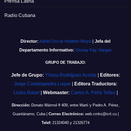
Prensa Latina
Radio Cubana
Director:
Adriel Oscar Hodelín Moya
|
Jefa del
Departamento Informativo:
Sisnay Fay Vargas
GRUPO DE TRABAJO:
Jefe de Grupo:
Yliana Rodríguez Acosta
|
Editores:
Jorge Cantalapiedra Luque
|
Editora Traductora:
Liubis Balart
|
Webmaster:
Carlos A. Peña Tellez
|
Dirección:
Donato Mármol # 409, entre Martí y Pedro A. Pérez,
Guantánamo, Cuba
|
Correo Electrónico:
web.cmks@icrt.cu
|
Telef:
21324040 y 21326774