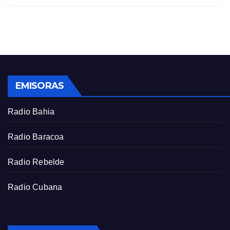
i
r
n
f
g
u
s
l
l
s
EMISORAS
c
r
Radio Bahia
e
e
Radio Baracoa
n
Radio Rebelde
Radio Cubana