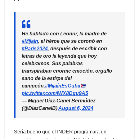
He hablado con Leonor, la madre de
#Mijaín
, el héroe que se coronó en
#Paris2024
, después de escribir con
letras de oro la leyenda que hoy
celebramos. Sus palabras
transpiraban enorme emoción, orgullo
sano de la estirpe del
campeón.
#MijaínEsCuba
pic.twitter.com/iWX8Dqu9A5
— Miguel Díaz-Canel Bermúdez
(@DiazCanelB)
August 6, 2024
Sería bueno que el INDER programara un