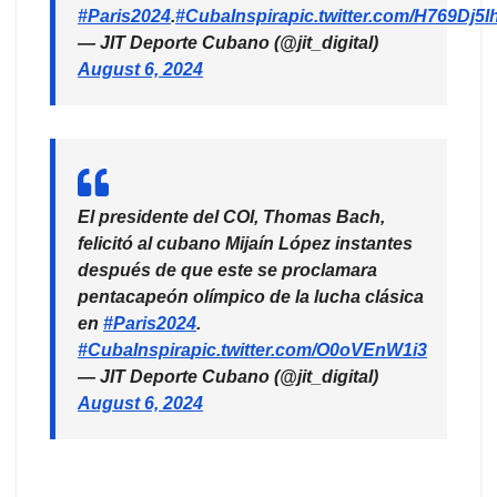
#Paris2024
.
#CubaInspira
pic.twitter.com/H769Dj5I
— JIT Deporte Cubano (@jit_digital)
August 6, 2024
El presidente del COI, Thomas Bach,
felicitó al cubano Mijaín López instantes
después de que este se proclamara
pentacapeón olímpico de la lucha clásica
en
#Paris2024
.
#CubaInspira
pic.twitter.com/O0oVEnW1i3
— JIT Deporte Cubano (@jit_digital)
August 6, 2024