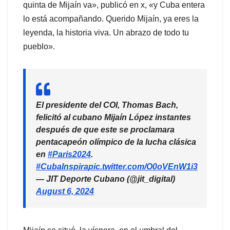
quinta de Mijaín va», publicó en x, «y Cuba entera
lo está acompañando. Querido Mijaín, ya eres la
leyenda, la historia viva. Un abrazo de todo tu
pueblo».
El presidente del COI, Thomas Bach,
felicitó al cubano Mijaín López instantes
después de que este se proclamara
pentacapeón olímpico de la lucha clásica
en
#Paris2024
.
#CubaInspira
pic.twitter.com/O0oVEnW1i3
— JIT Deporte Cubano (@jit_digital)
August 6, 2024