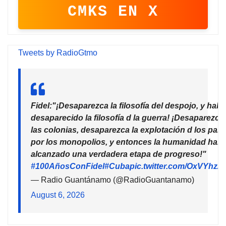
CMKS EN X
Tweets by RadioGtmo
Fidel:"¡Desaparezca la filosofía del despojo, y habr
desaparecido la filosofía d la guerra! ¡Desaparezca
las colonias, desaparezca la explotación d los país
por los monopolios, y entonces la humanidad habr
alcanzado una verdadera etapa de progreso!"
#100AñosConFidel
#Cuba
pic.twitter.com/OxVYhzZ
— Radio Guantánamo (@RadioGuantanamo)
August 6, 2026