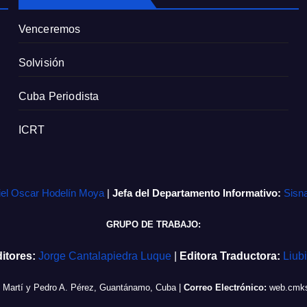
Venceremos
Solvisión
Cuba Periodista
ICRT
iel Oscar Hodelín Moya
|
Jefa del Departamento Informativo:
Sisn
GRUPO DE TRABAJO:
itores:
Jorge Cantalapiedra Luque
|
Editora Traductora:
Liub
e Martí y Pedro A. Pérez, Guantánamo, Cuba
|
Correo Electrónico:
web.cmks