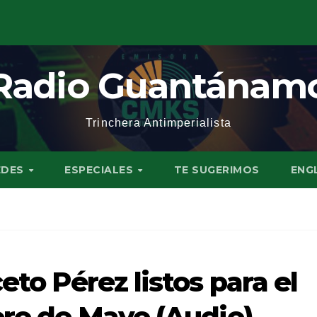
Radio Guantánam
Trinchera Antimperialista
EDES
ESPECIALES
TE SUGERIMOS
ENG
eto Pérez listos para el
ero de Mayo (Audio)