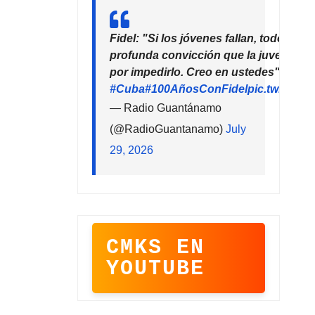
Fidel: "Si los jóvenes fallan, todo falla
profunda convicción que la juventud 
por impedirlo. Creo en ustedes"
#Cuba
#100AñosConFidel
pic.twitter
— Radio Guantánamo
(@RadioGuantanamo)
July
29, 2026
CMKS EN
YOUTUBE