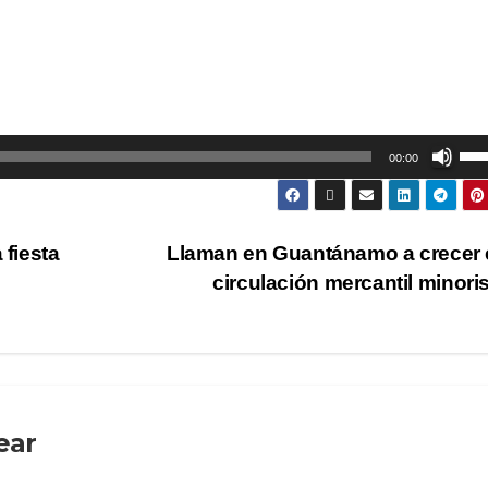
Util
00:00
las
tec
de
fiesta
Llaman en Guantánamo a crecer 
fle
circulación mercantil minori
arr
par
aum
o
dis
ear
el
vol