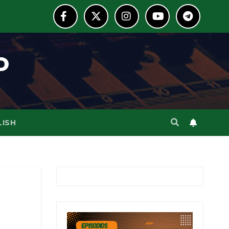
o
LISH