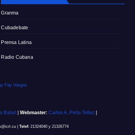
r
e
Granma
e
n
Cubadebate
Prensa Latina
Radio Cubana
ay Fay Vargas
is Balart
|
Webmaster:
Carlos A. Peña Tellez
|
@icrt.cu
|
Telef:
21324040 y 21326774