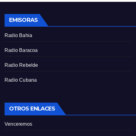
l
s
EMISORAS
c
r
Radio Bahia
e
e
Radio Baracoa
n
Radio Rebelde
Radio Cubana
OTROS ENLACES
Venceremos