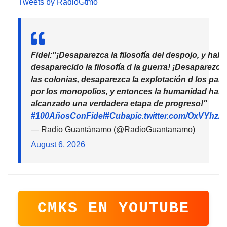
Tweets by RadioGtmo
Fidel:"¡Desaparezca la filosofía del despojo, y habr
desaparecido la filosofía d la guerra! ¡Desaparezca
las colonias, desaparezca la explotación d los país
por los monopolios, y entonces la humanidad habr
alcanzado una verdadera etapa de progreso!"
#100AñosConFidel
#Cuba
pic.twitter.com/OxVYhzZ
— Radio Guantánamo (@RadioGuantanamo)
August 6, 2026
CMKS EN YOUTUBE