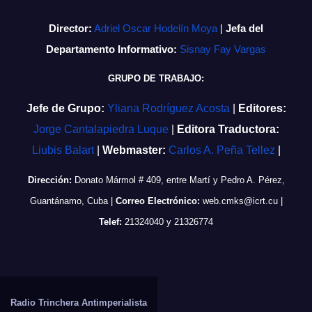
Director:
Adriel Oscar Hodelín Moya
|
Jefa del
Departamento Informativo:
Sisnay Fay Vargas
GRUPO DE TRABAJO:
Jefe de Grupo:
Yliana Rodríguez Acosta
|
Editores:
Jorge Cantalapiedra Luque
|
Editora Traductora:
Liubis Balart
|
Webmaster:
Carlos A. Peña Tellez
|
Dirección:
Donato Mármol # 409, entre Martí y Pedro A. Pérez,
Guantánamo, Cuba
|
Correo Electrónico:
web.cmks@icrt.cu
|
Telef:
21324040 y 21326774
Radio Trinchera Antimperialista