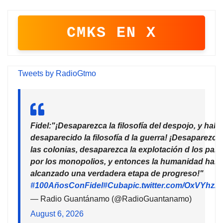
CMKS EN X
Tweets by RadioGtmo
Fidel:"¡Desaparezca la filosofía del despojo, y habr
desaparecido la filosofía d la guerra! ¡Desaparezca
las colonias, desaparezca la explotación d los país
por los monopolios, y entonces la humanidad habr
alcanzado una verdadera etapa de progreso!"
#100AñosConFidel
#Cuba
pic.twitter.com/OxVYhzZ
— Radio Guantánamo (@RadioGuantanamo)
August 6, 2026