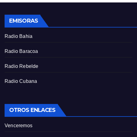
l
s
EMISORAS
c
r
Radio Bahia
e
e
Radio Baracoa
n
Radio Rebelde
Radio Cubana
OTROS ENLACES
Venceremos