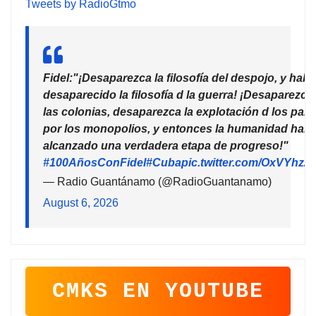
Tweets by RadioGtmo
Fidel:"¡Desaparezca la filosofía del despojo, y habr
desaparecido la filosofía d la guerra! ¡Desaparezca
las colonias, desaparezca la explotación d los país
por los monopolios, y entonces la humanidad habr
alcanzado una verdadera etapa de progreso!"
#100AñosConFidel
#Cuba
pic.twitter.com/OxVYhzZ
— Radio Guantánamo (@RadioGuantanamo)
August 6, 2026
CMKS EN YOUTUBE