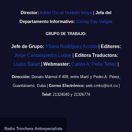
Director:
Adriel Oscar Hodelín Moya
|
Jefa del
Departamento Informativo:
Sisnay Fay Vargas
GRUPO DE TRABAJO:
Jefe de Grupo:
Yliana Rodríguez Acosta
|
Editores:
Jorge Cantalapiedra Luque
|
Editora Traductora:
Liubis Balart
|
Webmaster:
Carlos A. Peña Tellez
|
Dirección:
Donato Mármol # 409, entre Martí y Pedro A. Pérez,
Guantánamo, Cuba
|
Correo Electrónico:
web.cmks@icrt.cu
|
Telef:
21324040 y 21326774
Radio Trinchera Antimperialista