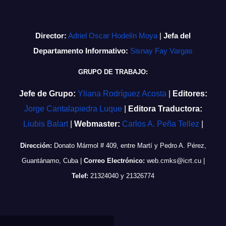
Director:
Adriel Oscar Hodelín Moya
|
Jefa del
Departamento Informativo:
Sisnay Fay Vargas
GRUPO DE TRABAJO:
Jefe de Grupo:
Yliana Rodríguez Acosta
|
Editores:
Jorge Cantalapiedra Luque
|
Editora Traductora:
Liubis Balart
|
Webmaster:
Carlos A. Peña Tellez
|
Dirección:
Donato Mármol # 409, entre Martí y Pedro A. Pérez,
Guantánamo, Cuba
|
Correo Electrónico:
web.cmks@icrt.cu
|
Telef:
21324040 y 21326774