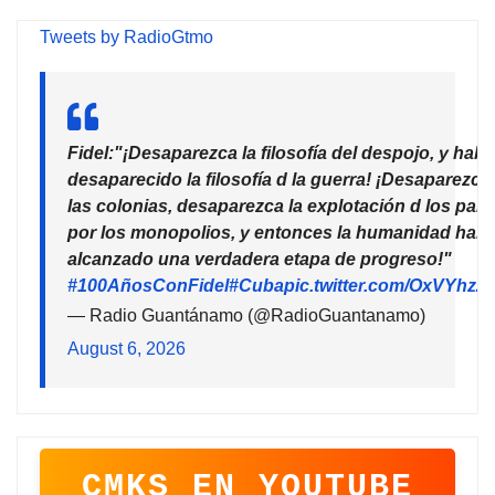
Tweets by RadioGtmo
Fidel:"¡Desaparezca la filosofía del despojo, y habr
desaparecido la filosofía d la guerra! ¡Desaparezca
las colonias, desaparezca la explotación d los país
por los monopolios, y entonces la humanidad habr
alcanzado una verdadera etapa de progreso!"
#100AñosConFidel
#Cuba
pic.twitter.com/OxVYhzZ
— Radio Guantánamo (@RadioGuantanamo)
August 6, 2026
CMKS EN YOUTUBE