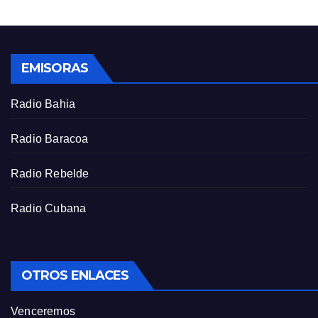
s
l
l
s
EMISORAS
c
r
Radio Bahia
e
e
Radio Baracoa
n
Radio Rebelde
Radio Cubana
OTROS ENLACES
Venceremos