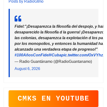
Posts by RadioGtmo
Fidel:"¡Desaparezca la filosofía del despojo, y habr
desaparecido la filosofía d la guerra! ¡Desaparezca
las colonias, desaparezca la explotación d los país
por los monopolios, y entonces la humanidad habr
alcanzado una verdadera etapa de progreso!"
#100AñosConFidel
#Cuba
pic.twitter.com/OxVYhzZ
— Radio Guantánamo (@RadioGuantanamo)
August 6, 2026
CMKS EN YOUTUBE