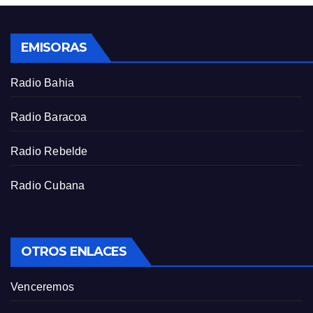
l
s
EMISORAS
c
r
Radio Bahia
e
e
Radio Baracoa
n
Radio Rebelde
Radio Cubana
OTROS ENLACES
Venceremos