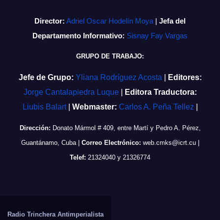
Director:
Adriel Oscar Hodelín Moya
|
Jefa del
Departamento Informativo:
Sisnay Fay Vargas
GRUPO DE TRABAJO:
Jefe de Grupo:
Yliana Rodríguez Acosta
|
Editores:
Jorge Cantalapiedra Luque
|
Editora Traductora:
Liubis Balart
|
Webmaster:
Carlos A. Peña Tellez
|
Dirección:
Donato Mármol # 409, entre Martí y Pedro A. Pérez,
Guantánamo, Cuba
|
Correo Electrónico:
web.cmks@icrt.cu
|
Telef:
21324040 y 21326774
Radio Trinchera Antimperialista