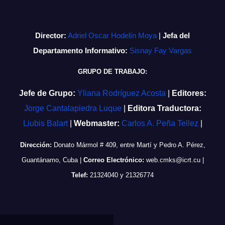
Director:
Adriel Oscar Hodelín Moya
|
Jefa del
Departamento Informativo:
Sisnay Fay Vargas
GRUPO DE TRABAJO:
Jefe de Grupo:
Yliana Rodríguez Acosta
|
Editores:
Jorge Cantalapiedra Luque
|
Editora Traductora:
Liubis Balart
|
Webmaster:
Carlos A. Peña Tellez
|
Dirección:
Donato Mármol # 409, entre Martí y Pedro A. Pérez,
Guantánamo, Cuba
|
Correo Electrónico:
web.cmks@icrt.cu
|
Telef:
21324040 y 21326774