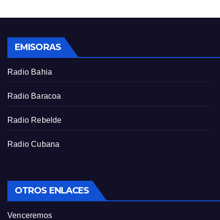
s
l
l
s
EMISORAS
c
r
Radio Bahia
e
e
Radio Baracoa
n
Radio Rebelde
Radio Cubana
OTROS ENLACES
Venceremos