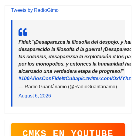
Tweets by RadioGtmo
Fidel:"¡Desaparezca la filosofía del despojo, y habr
desaparecido la filosofía d la guerra! ¡Desaparezca
las colonias, desaparezca la explotación d los país
por los monopolios, y entonces la humanidad habr
alcanzado una verdadera etapa de progreso!"
#100AñosConFidel
#Cuba
pic.twitter.com/OxVYhzZ
— Radio Guantánamo (@RadioGuantanamo)
August 6, 2026
CMKS EN YOUTUBE