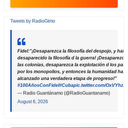
Tweets by RadioGtmo
Fidel:"¡Desaparezca la filosofía del despojo, y habr
desaparecido la filosofía d la guerra! ¡Desaparezca
las colonias, desaparezca la explotación d los país
por los monopolios, y entonces la humanidad habr
alcanzado una verdadera etapa de progreso!"
#100AñosConFidel
#Cuba
pic.twitter.com/OxVYhzZ
— Radio Guantánamo (@RadioGuantanamo)
August 6, 2026