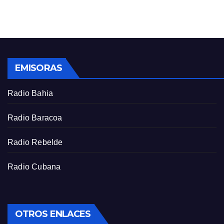
n
f
g
u
s
l
l
s
EMISORAS
c
r
Radio Bahia
e
e
Radio Baracoa
n
Radio Rebelde
Radio Cubana
OTROS ENLACES