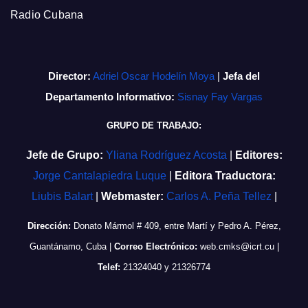
Radio Cubana
Director:
Adriel Oscar Hodelín Moya
|
Jefa del
Departamento Informativo:
Sisnay Fay Vargas
GRUPO DE TRABAJO:
Jefe de Grupo:
Yliana Rodríguez Acosta
|
Editores:
Jorge Cantalapiedra Luque
|
Editora Traductora:
Liubis Balart
|
Webmaster:
Carlos A. Peña Tellez
|
Dirección:
Donato Mármol # 409, entre Martí y Pedro A. Pérez,
Guantánamo, Cuba
|
Correo Electrónico:
web.cmks@icrt.cu
|
Telef:
21324040 y 21326774