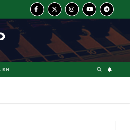
o
LISH