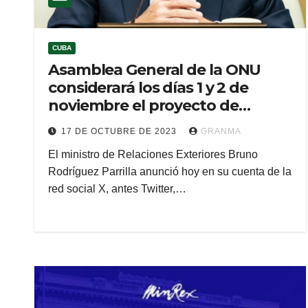
CUBA
Asamblea General de la ONU
considerará los días 1 y 2 de
noviembre el proyecto de
resolución de Cuba contra el
17 DE OCTUBRE DE 2023
GRANMA
bloqueo (+ Video)
El ministro de Relaciones Exteriores Bruno
Rodríguez Parrilla anunció hoy en su cuenta de la
red social X, antes Twitter,…