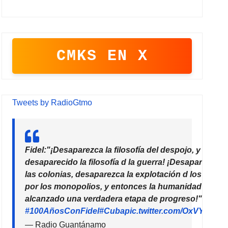
CMKS EN X
Tweets by RadioGtmo
Fidel:"¡Desaparezca la filosofía del despojo, y habrá
desaparecido la filosofía d la guerra! ¡Desaparezcan
las colonias, desaparezca la explotación d los paíse
por los monopolios, y entonces la humanidad habrá
alcanzado una verdadera etapa de progreso!"
#100AñosConFidel
#Cuba
pic.twitter.com/OxVYhzZ7
— Radio Guantánamo