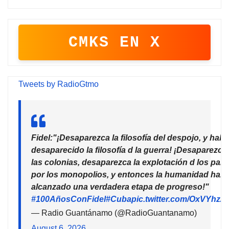
CMKS EN X
Tweets by RadioGtmo
Fidel:"¡Desaparezca la filosofía del despojo, y habr
desaparecido la filosofía d la guerra! ¡Desaparezca
las colonias, desaparezca la explotación d los país
por los monopolios, y entonces la humanidad habr
alcanzado una verdadera etapa de progreso!"
#100AñosConFidel
#Cuba
pic.twitter.com/OxVYhzZ
— Radio Guantánamo (@RadioGuantanamo)
August 6, 2026