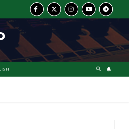
o
LISH