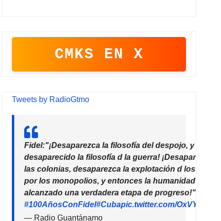
CMKS EN X
Tweets by RadioGtmo
Fidel:"¡Desaparezca la filosofía del despojo, y habrá
desaparecido la filosofía d la guerra! ¡Desaparezcan
las colonias, desaparezca la explotación d los paíse
por los monopolios, y entonces la humanidad habrá
alcanzado una verdadera etapa de progreso!"
#100AñosConFidel
#Cuba
pic.twitter.com/OxVYhzZ7
— Radio Guantánamo