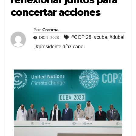
concertar acciones
Por
Granma
#COP 28
,
#cuba
,
#dubai
DIC 2, 2023
,
#presidente díaz canel