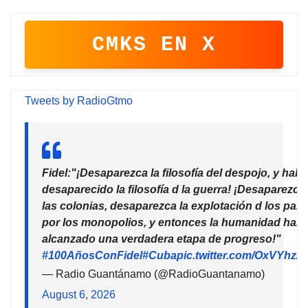
CMKS EN X
Tweets by RadioGtmo
Fidel:"¡Desaparezca la filosofía del despojo, y habr
desaparecido la filosofía d la guerra! ¡Desaparezca
las colonias, desaparezca la explotación d los país
por los monopolios, y entonces la humanidad habr
alcanzado una verdadera etapa de progreso!"
#100AñosConFidel
#Cuba
pic.twitter.com/OxVYhzZ
— Radio Guantánamo (@RadioGuantanamo)
August 6, 2026