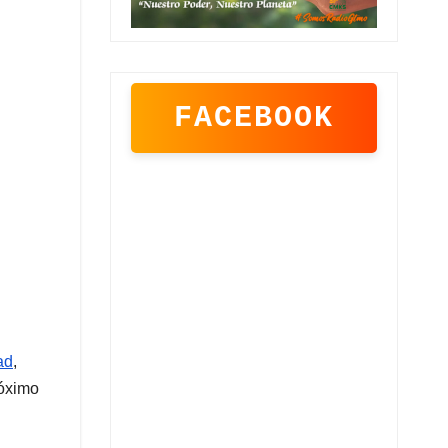
FACEBOOK
ad
,
róximo