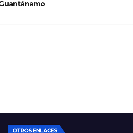
o Guantánamo
OTROS ENLACES