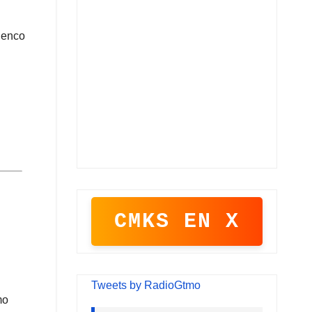
lenco
CMKS EN X
Tweets by RadioGtmo
mo