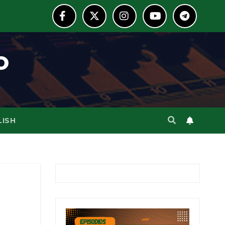
o
LISH