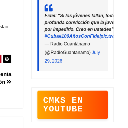
a
Fidel: "Si los jóvenes fallan, todo falla
profunda convicción que la juventud 
islao
por impedirlo. Creo en ustedes"
#Cuba
#100AñosConFidel
pic.twitter
— Radio Guantánamo
(@RadioGuantanamo)
July
29, 2026
uenta
ión
CMKS EN
YOUTUBE