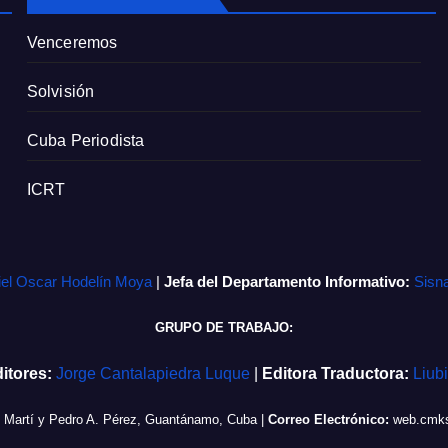
Venceremos
Solvisión
Cuba Periodista
ICRT
iel Oscar Hodelín Moya
|
Jefa del Departamento Informativo:
Sisn
GRUPO DE TRABAJO:
itores:
Jorge Cantalapiedra Luque
|
Editora Traductora:
Liub
e Martí y Pedro A. Pérez, Guantánamo, Cuba
|
Correo Electrónico:
web.cmks