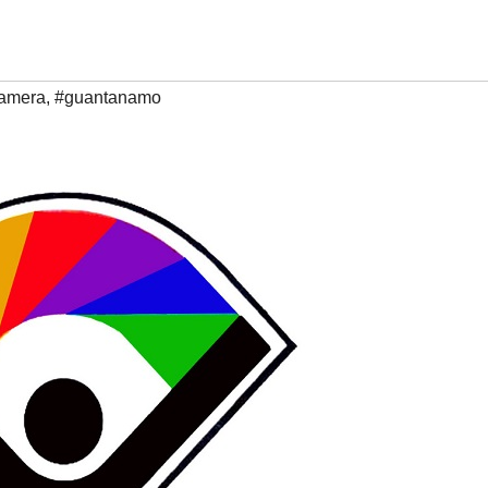
namera
,
#guantanamo