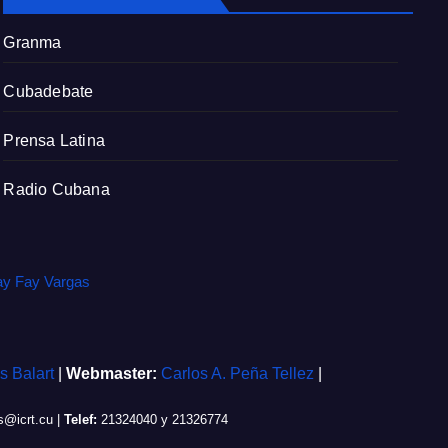
r
e
Granma
e
n
Cubadebate
Prensa Latina
Radio Cubana
ay Fay Vargas
is Balart
|
Webmaster:
Carlos A. Peña Tellez
|
@icrt.cu
|
Telef:
21324040 y 21326774