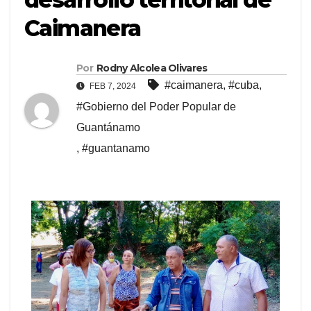
Caimanera
Por
Rodny Alcolea Olivares
#caimanera
,
#cuba
,
FEB 7, 2024
#Gobierno del Poder Popular de
Guantánamo
,
#guantanamo