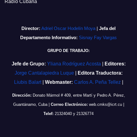
Radio Cubana
Director:
Adriel Oscar Hodelín Moya
|
Jefa del
Departamento Informativo:
Sisnay Fay Vargas
GRUPO DE TRABAJO:
Jefe de Grupo:
Yliana Rodríguez Acosta
|
Editores:
Jorge Cantalapiedra Luque
|
Editora Traductora:
Liubis Balart
|
Webmaster:
Carlos A. Peña Tellez
|
Dirección:
Donato Mármol # 409, entre Martí y Pedro A. Pérez,
Guantánamo, Cuba
|
Correo Electrónico:
web.cmks@icrt.cu
|
Telef:
21324040 y 21326774