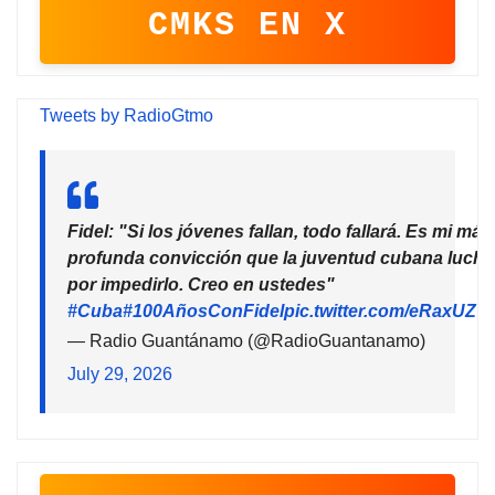
CMKS EN X
Tweets by RadioGtmo
Fidel: "Si los jóvenes fallan, todo fallará. Es mi más
profunda convicción que la juventud cubana lucha
por impedirlo. Creo en ustedes"
#Cuba
#100AñosConFidel
pic.twitter.com/eRaxUZ7
— Radio Guantánamo (@RadioGuantanamo)
July 29, 2026