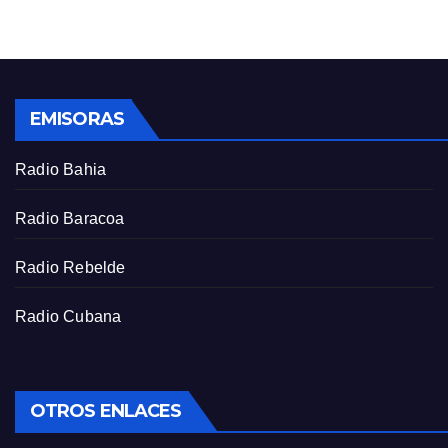
g
u
s
l
l
s
EMISORAS
c
r
Radio Bahia
e
e
Radio Baracoa
n
Radio Rebelde
Radio Cubana
OTROS ENLACES