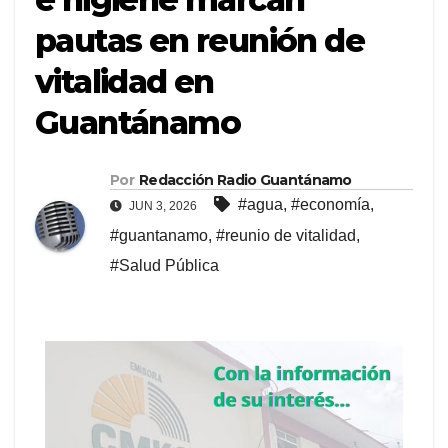
pautas en reunión de
vitalidad en
Guantánamo
Por
Redacción Radio Guantánamo
#agua
,
#economía
,
JUN 3, 2026
#guantanamo
,
#reunio de vitalidad
,
#Salud Pública