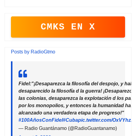
CMKS EN X
Posts by RadioGtmo
Fidel:"¡Desaparezca la filosofía del despojo, y habr
desaparecido la filosofía d la guerra! ¡Desaparezca
las colonias, desaparezca la explotación d los país
por los monopolios, y entonces la humanidad habr
alcanzado una verdadera etapa de progreso!"
#100AñosConFidel
#Cuba
pic.twitter.com/OxVYhzZ
— Radio Guantánamo (@RadioGuantanamo)