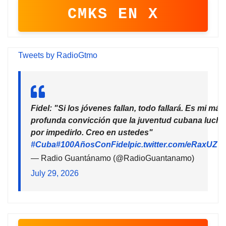
CMKS EN X
Tweets by RadioGtmo
Fidel: "Si los jóvenes fallan, todo fallará. Es mi más
profunda convicción que la juventud cubana lucha
por impedirlo. Creo en ustedes"
#Cuba
#100AñosConFidel
pic.twitter.com/eRaxUZ7
— Radio Guantánamo (@RadioGuantanamo)
July 29, 2026