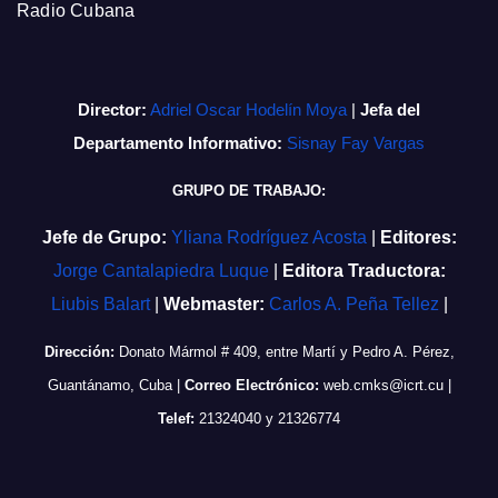
Radio Cubana
Director:
Adriel Oscar Hodelín Moya
|
Jefa del
Departamento Informativo:
Sisnay Fay Vargas
GRUPO DE TRABAJO:
Jefe de Grupo:
Yliana Rodríguez Acosta
|
Editores:
Jorge Cantalapiedra Luque
|
Editora Traductora:
Liubis Balart
|
Webmaster:
Carlos A. Peña Tellez
|
Dirección:
Donato Mármol # 409, entre Martí y Pedro A. Pérez,
Guantánamo, Cuba
|
Correo Electrónico:
web.cmks@icrt.cu
|
Telef:
21324040 y 21326774