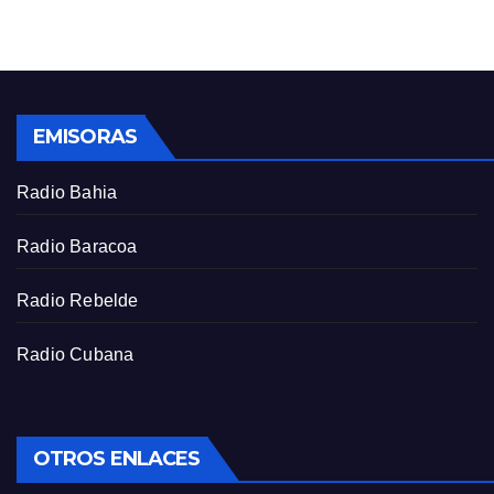
g
u
s
l
l
s
EMISORAS
c
r
Radio Bahia
e
e
Radio Baracoa
n
Radio Rebelde
Radio Cubana
OTROS ENLACES