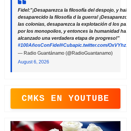
Fidel:"¡Desaparezca la filosofía del despojo, y habr
desaparecido la filosofía d la guerra! ¡Desaparezca
las colonias, desaparezca la explotación d los país
por los monopolios, y entonces la humanidad habr
alcanzado una verdadera etapa de progreso!"
#100AñosConFidel
#Cuba
pic.twitter.com/OxVYhzZ
— Radio Guantánamo (@RadioGuantanamo)
August 6, 2026
CMKS EN YOUTUBE