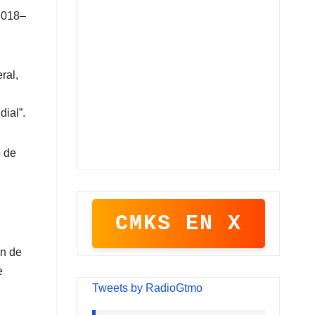
 2018–
ral,
dial”.
o de
CMKS EN X
ón de
e
Tweets by RadioGtmo