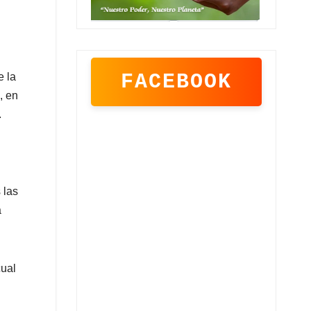
FACEBOOK
e la
, en
.
 las
a
cual