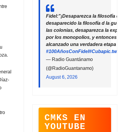
ntre
Fidel:"¡Desaparezca la filosofía del de
desaparecido la filosofía d la guerra!
las colonias, desaparezca la explotaci
por los monopolios, y entonces la hu
alcanzado una verdadera etapa de pro
su
#100AñosConFidel
#Cuba
pic.twitter
oza.
— Radio Guantánamo
(@RadioGuantanamo)
eneral
August 6, 2026
Díaz-
o
tro
CMKS EN
YOUTUBE