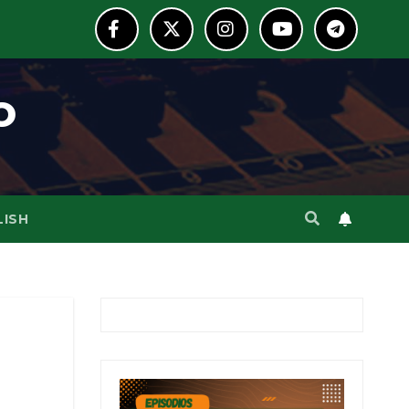
o
LISH