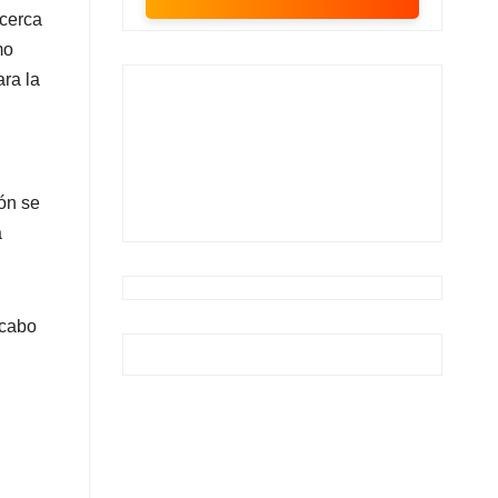
cerca
mo
ra la
ión se
a
 cabo