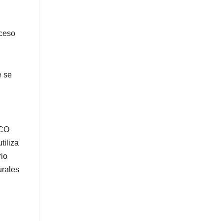
cceso
e se
SCO
tiliza
rio
urales