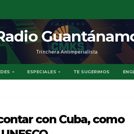
Radio Guantánam
Trinchera Antimperialista
EDES
ESPECIALES
TE SUGERIMOS
ENG
ontar con Cuba, como
a UNESCO