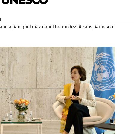
S
rancia
,
#miguel díaz canel bermúdez
,
#París
,
#unesco