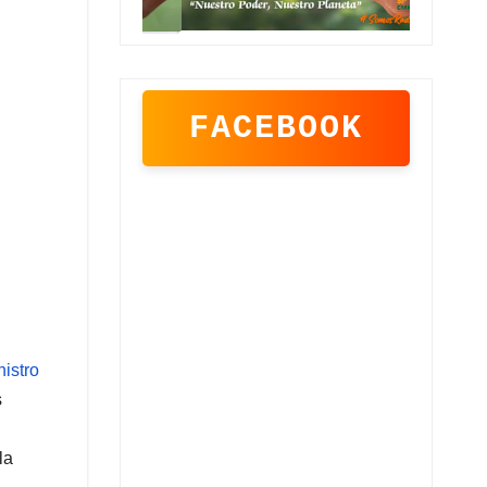
FACEBOOK
nistro
s
la