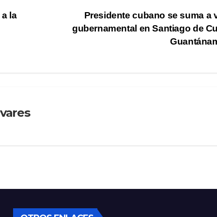
a la
Presidente cubano se suma a v
gubernamental en Santiago de C
Guantána
ivares