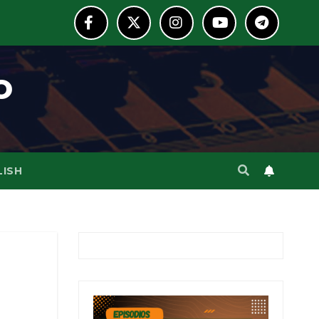
o
LISH