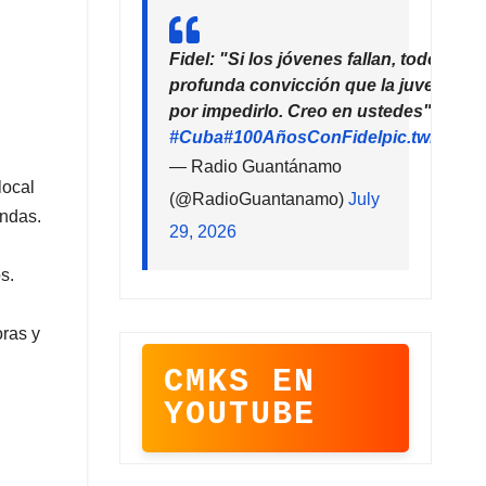
Fidel: "Si los jóvenes fallan, todo falla
profunda convicción que la juventud 
por impedirlo. Creo en ustedes"
#Cuba
#100AñosConFidel
pic.twitter
— Radio Guantánamo
local
(@RadioGuantanamo)
July
endas.
29, 2026
s.
oras y
CMKS EN
YOUTUBE