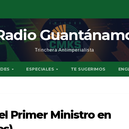
Radio Guantánam
Trinchera Antimperialista
EDES
ESPECIALES
TE SUGERIMOS
ENG
l Primer Ministro en
os)