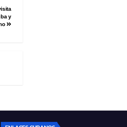
isita
uba y
mo