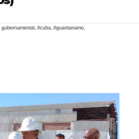
l gubernamental
,
#cuba
,
#guantanamo
,