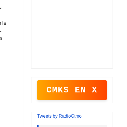
la
 la
la
la
CMKS EN X
Tweets by RadioGtmo