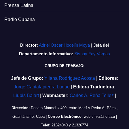
Prensa Latina
Radio Cubana
Director:
Adriel Oscar Hodelín Moya
|
Jefa del
Departamento Informativo:
Sisnay Fay Vargas
GRUPO DE TRABAJO:
Jefe de Grupo:
Yliana Rodríguez Acosta
|
Editores:
Jorge Cantalapiedra Luque
|
Editora Traductora:
Liubis Balart
|
Webmaster:
Carlos A. Peña Tellez
|
Dirección:
Donato Mármol # 409, entre Martí y Pedro A. Pérez,
Guantánamo, Cuba
|
Correo Electrónico:
web.cmks@icrt.cu
|
Telef:
21324040 y 21326774