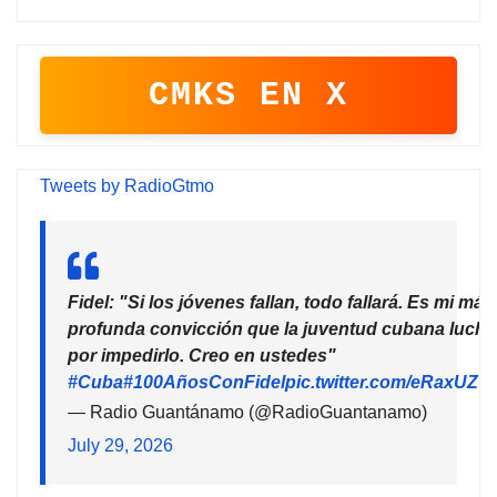
CMKS EN X
Tweets by RadioGtmo
Fidel: "Si los jóvenes fallan, todo fallará. Es mi más
profunda convicción que la juventud cubana lucha
por impedirlo. Creo en ustedes"
#Cuba
#100AñosConFidel
pic.twitter.com/eRaxUZ7
— Radio Guantánamo (@RadioGuantanamo)
July 29, 2026