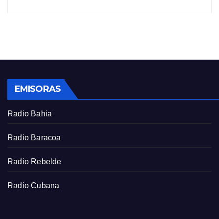
y
e
t
e
i
r
n
f
g
u
s
l
l
s
EMISORAS
c
r
Radio Bahia
e
e
Radio Baracoa
n
Radio Rebelde
Radio Cubana