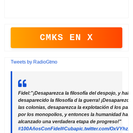
CMKS EN X
Tweets by RadioGtmo
Fidel:"¡Desaparezca la filosofía del despojo, y habr
desaparecido la filosofía d la guerra! ¡Desaparezca
las colonias, desaparezca la explotación d los país
por los monopolios, y entonces la humanidad habr
alcanzado una verdadera etapa de progreso!"
#100AñosConFidel
#Cuba
pic.twitter.com/OxVYhzZ