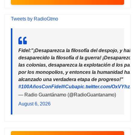
Tweets by RadioGtmo
Fidel:"¡Desaparezca la filosofía del despojo, y habr
desaparecido la filosofía d la guerra! ¡Desaparezca
las colonias, desaparezca la explotación d los país
por los monopolios, y entonces la humanidad habr
alcanzado una verdadera etapa de progreso!"
#100AñosConFidel
#Cuba
pic.twitter.com/OxVYhzZ
— Radio Guantánamo (@RadioGuantanamo)
August 6, 2026