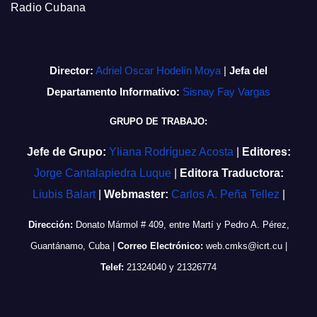
Radio Cubana
Director:
Adriel Oscar Hodelín Moya
|
Jefa del
Departamento Informativo:
Sisnay Fay Vargas
GRUPO DE TRABAJO:
Jefe de Grupo:
Yliana Rodríguez Acosta
|
Editores:
Jorge Cantalapiedra Luque
|
Editora Traductora:
Liubis Balart
|
Webmaster:
Carlos A. Peña Tellez
|
Dirección:
Donato Mármol # 409, entre Martí y Pedro A. Pérez,
Guantánamo, Cuba
|
Correo Electrónico:
web.cmks@icrt.cu
|
Telef:
21324040 y 21326774