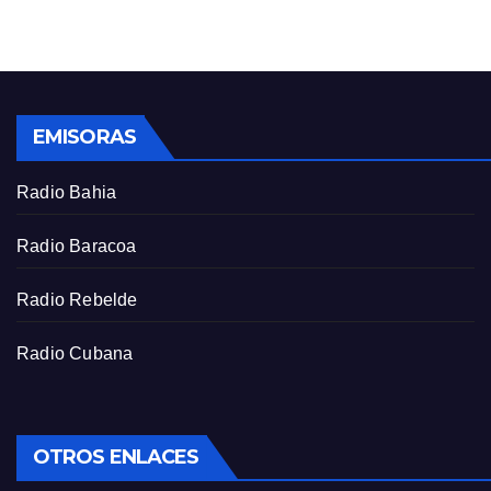
g
u
s
l
l
s
EMISORAS
c
r
Radio Bahia
e
e
Radio Baracoa
n
Radio Rebelde
Radio Cubana
OTROS ENLACES