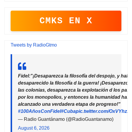
CMKS EN X
Tweets by RadioGtmo
Fidel:"¡Desaparezca la filosofía del despojo, y habr
desaparecido la filosofía d la guerra! ¡Desaparezca
las colonias, desaparezca la explotación d los país
por los monopolios, y entonces la humanidad habr
alcanzado una verdadera etapa de progreso!"
#100AñosConFidel
#Cuba
pic.twitter.com/OxVYhzZ
— Radio Guantánamo (@RadioGuantanamo)
August 6, 2026