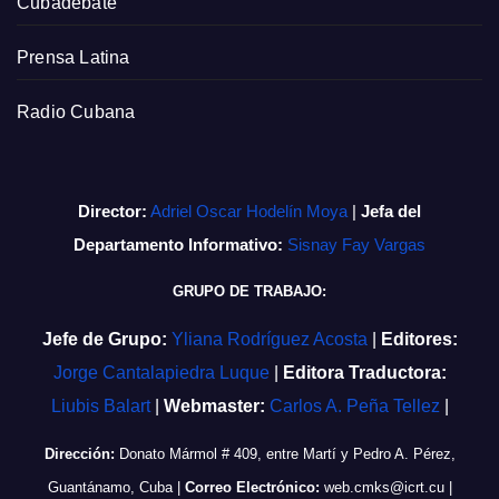
Cubadebate
Prensa Latina
Radio Cubana
Director:
Adriel Oscar Hodelín Moya
|
Jefa del
Departamento Informativo:
Sisnay Fay Vargas
GRUPO DE TRABAJO:
Jefe de Grupo:
Yliana Rodríguez Acosta
|
Editores:
Jorge Cantalapiedra Luque
|
Editora Traductora:
Liubis Balart
|
Webmaster:
Carlos A. Peña Tellez
|
Dirección:
Donato Mármol # 409, entre Martí y Pedro A. Pérez,
Guantánamo, Cuba
|
Correo Electrónico:
web.cmks@icrt.cu
|