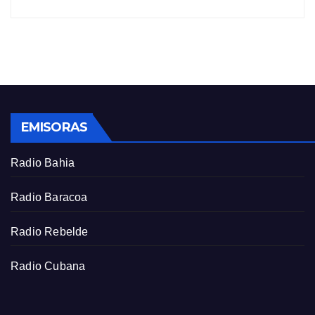
y
e
t
e
i
r
n
f
g
u
s
l
l
s
EMISORAS
c
r
Radio Bahia
e
e
Radio Baracoa
n
Radio Rebelde
Radio Cubana