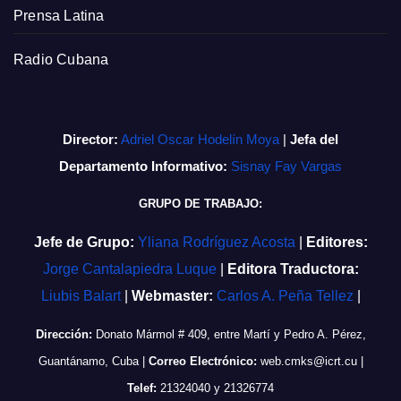
Prensa Latina
Radio Cubana
Director:
Adriel Oscar Hodelín Moya
|
Jefa del
Departamento Informativo:
Sisnay Fay Vargas
GRUPO DE TRABAJO:
Jefe de Grupo:
Yliana Rodríguez Acosta
|
Editores:
Jorge Cantalapiedra Luque
|
Editora Traductora:
Liubis Balart
|
Webmaster:
Carlos A. Peña Tellez
|
Dirección:
Donato Mármol # 409, entre Martí y Pedro A. Pérez,
Guantánamo, Cuba
|
Correo Electrónico:
web.cmks@icrt.cu
|
Telef:
21324040 y 21326774