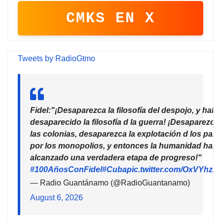
CMKS EN X
Tweets by RadioGtmo
Fidel:"¡Desaparezca la filosofía del despojo, y habr
desaparecido la filosofía d la guerra! ¡Desaparezca
las colonias, desaparezca la explotación d los país
por los monopolios, y entonces la humanidad habr
alcanzado una verdadera etapa de progreso!"
#100AñosConFidel
#Cuba
pic.twitter.com/OxVYhzZ
— Radio Guantánamo (@RadioGuantanamo)
August 6, 2026